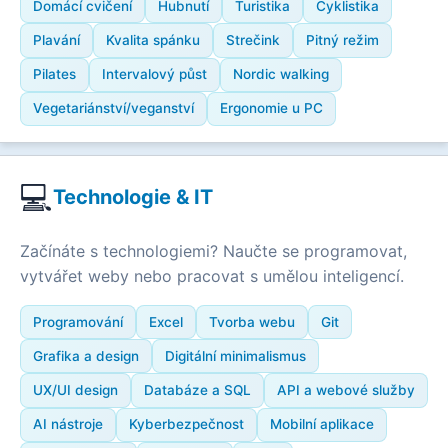
Domácí cvičení
Hubnutí
Turistika
Cyklistika
Plavání
Kvalita spánku
Strečink
Pitný režim
Pilates
Intervalový půst
Nordic walking
Vegetariánství/veganství
Ergonomie u PC
💻
Technologie & IT
Začínáte s technologiemi? Naučte se programovat,
vytvářet weby nebo pracovat s umělou inteligencí.
Programování
Excel
Tvorba webu
Git
Grafika a design
Digitální minimalismus
UX/UI design
Databáze a SQL
API a webové služby
AI nástroje
Kyberbezpečnost
Mobilní aplikace