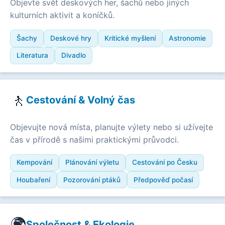
Objevte svět deskových her, šachů nebo jiných
kulturních aktivit a koníčků.
Šachy
Deskové hry
Kritické myšlení
Astronomie
Literatura
Divadlo
🚶
Cestování & Volný čas
Objevujte nová místa, planujte výlety nebo si užívejte
čas v přírodě s našimi praktickými průvodci.
Kempování
Plánování výletu
Cestování po Česku
Houbaření
Pozorování ptáků
Předpověď počasí
🌍
Společnost & Ekologie