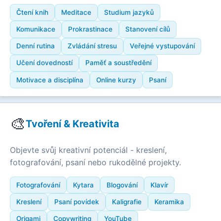
Čtení knih
Meditace
Studium jazyků
Komunikace
Prokrastinace
Stanovení cílů
Denní rutina
Zvládání stresu
Veřejné vystupování
Učení dovedností
Paměť a soustředění
Motivace a disciplína
Online kurzy
Psaní
🎨
Tvoření & Kreativita
Objevte svůj kreativní potenciál - kreslení,
fotografování, psaní nebo rukodělné projekty.
Fotografování
Kytara
Blogování
Klavír
Kreslení
Psaní povídek
Kaligrafie
Keramika
Origami
Copywriting
YouTube