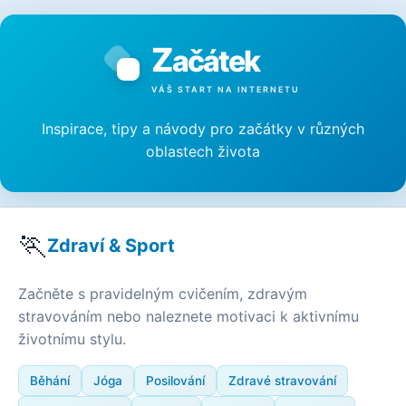
Z
ačátek
VÁŠ START NA INTERNETU
Inspirace, tipy a návody pro začátky v různých
oblastech života
🏃
Zdraví & Sport
Začněte s pravidelným cvičením, zdravým
stravováním nebo naleznete motivaci k aktivnímu
životnímu stylu.
Běhání
Jóga
Posilování
Zdravé stravování