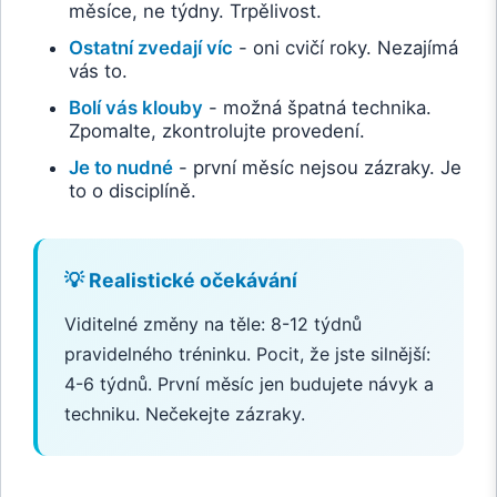
měsíce, ne týdny. Trpělivost.
Ostatní zvedají víc
- oni cvičí roky. Nezajímá
vás to.
Bolí vás klouby
- možná špatná technika.
Zpomalte, zkontrolujte provedení.
Je to nudné
- první měsíc nejsou zázraky. Je
to o disciplíně.
💡 Realistické očekávání
Viditelné změny na těle: 8-12 týdnů
pravidelného tréninku. Pocit, že jste silnější:
4-6 týdnů. První měsíc jen budujete návyk a
techniku. Nečekejte zázraky.