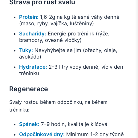
Strava pro růst svalů
Protein:
1,6-2g na kg tělesné váhy denně
(maso, ryby, vajíčka, luštěniny)
Sacharidy:
Energie pro trénink (rýže,
brambory, ovesné vločky)
Tuky:
Nevyhýbejte se jim (ořechy, oleje,
avokádo)
Hydratace:
2-3 litry vody denně, víc v den
tréninku
Regenerace
Svaly rostou během odpočinku, ne během
tréninku:
Spánek:
7-9 hodin, kvalita je klíčová
Odpočinkové dny:
Minimum 1-2 dny týdně