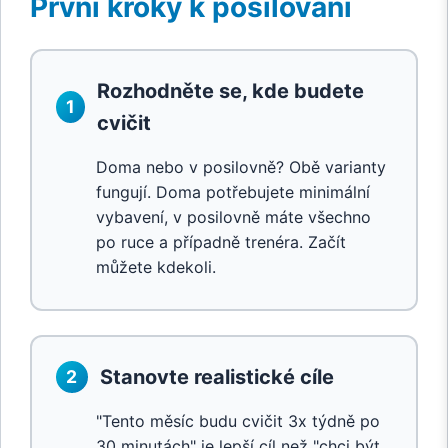
První kroky k posilování
Rozhodněte se, kde budete
1
cvičit
Doma nebo v posilovně? Obě varianty
fungují. Doma potřebujete minimální
vybavení, v posilovně máte všechno
po ruce a případně trenéra. Začít
můžete kdekoli.
Stanovte realistické cíle
2
"Tento měsíc budu cvičit 3x týdně po
30 minutách" je lepší cíl než "chci být