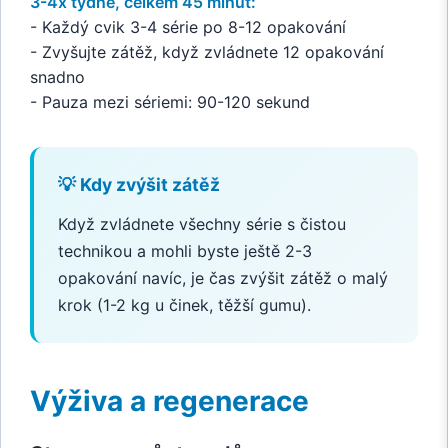
3-4x týdně, celkem 45 minut:
- Každý cvik 3-4 série po 8-12 opakování
- Zvyšujte zátěž, když zvládnete 12 opakování
snadno
- Pauza mezi sériemi: 90-120 sekund
💡 Kdy zvýšit zátěž
Když zvládnete všechny série s čistou
technikou a mohli byste ještě 2-3
opakování navíc, je čas zvýšit zátěž o malý
krok (1-2 kg u činek, těžší gumu).
Výživa a regenerace