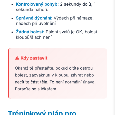
Kontrolovaný pohyb:
2 sekundy dolů, 1
sekunda nahoru
Správné dýchání:
Výdech při námaze,
nádech při uvolnění
Žádná bolest:
Pálení svalů je OK, bolest
kloubů/šlach není
⚠️ Kdy zastavit
Okamžitě přestaňte, pokud cítíte ostrou
bolest, zacvaknutí v kloubu, závrat nebo
necítíte část těla. To není normální únava.
Poraďte se s lékařem.
Tréninkový plán pro