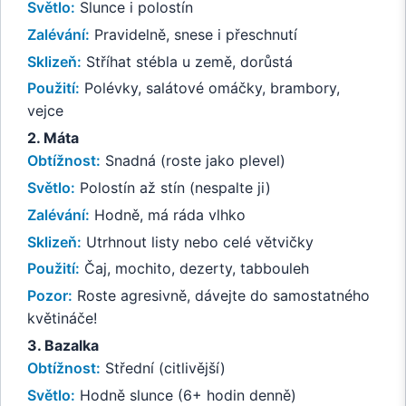
Světlo:
Slunce i polostín
Zalévání:
Pravidelně, snese i přeschnutí
Sklizeň:
Stříhat stébla u země, dorůstá
Použití:
Polévky, salátové omáčky, brambory,
vejce
2. Máta
Obtížnost:
Snadná (roste jako plevel)
Světlo:
Polostín až stín (nespalte ji)
Zalévání:
Hodně, má ráda vlhko
Sklizeň:
Utrhnout listy nebo celé větvičky
Použití:
Čaj, mochito, dezerty, tabbouleh
Pozor:
Roste agresivně, dávejte do samostatného
květináče!
3. Bazalka
Obtížnost:
Střední (citlivější)
Světlo:
Hodně slunce (6+ hodin denně)