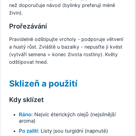
než doporučuje návod (bylinky preferují méně
živin).
Prořezávání
Pravidelně odštipujte vrcholy - podporuje větvení
a hustý růst. Zvláště u bazalky - nepusťte ji kvést
(vytváří semena = konec života rostliny). Květy
odštipovat hned.
Sklizeň a použití
Kdy sklízet
Ráno:
Nejvíc éterických olejů (nejsilnější
aroma)
Po zalití:
Listy jsou turgidní (napnuté)