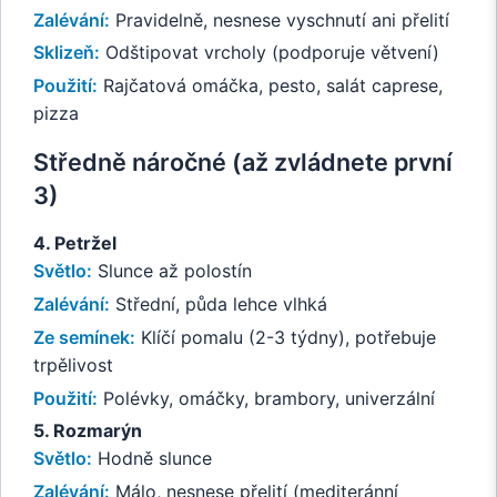
Zalévání:
Pravidelně, nesnese vyschnutí ani přelití
Sklizeň:
Odštipovat vrcholy (podporuje větvení)
Použití:
Rajčatová omáčka, pesto, salát caprese,
pizza
Středně náročné (až zvládnete první
3)
4. Petržel
Světlo:
Slunce až polostín
Zalévání:
Střední, půda lehce vlhká
Ze semínek:
Klíčí pomalu (2-3 týdny), potřebuje
trpělivost
Použití:
Polévky, omáčky, brambory, univerzální
5. Rozmarýn
Světlo:
Hodně slunce
Zalévání:
Málo, nesnese přelití (mediteránní