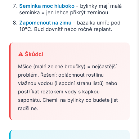
Semínka moc hluboko
- bylinky mají malá
semínka = jen lehce přikrýt zeminou.
Zapomenout na zimu
- bazalka umře pod
10°C. Buď dovnitř nebo ročně replant.
⚠️ Škůdci
Mšice (malé zelené broučky) = nejčastější
problém. Řešení: opláchnout rostlinu
vlažnou vodou (i spodní stranu listů) nebo
postříkat roztokem vody s kapkou
saponátu. Chemii na bylinky co budete jíst
radši ne.