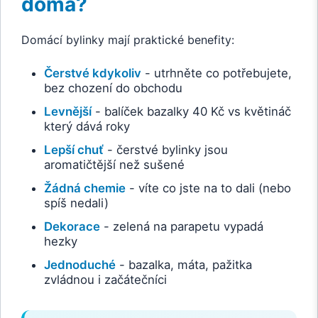
doma?
Domácí bylinky mají praktické benefity:
Čerstvé kdykoliv
- utrhněte co potřebujete,
bez chození do obchodu
Levnější
- balíček bazalky 40 Kč vs květináč
který dává roky
Lepší chuť
- čerstvé bylinky jsou
aromatičtější než sušené
Žádná chemie
- víte co jste na to dali (nebo
spíš nedali)
Dekorace
- zelená na parapetu vypadá
hezky
Jednoduché
- bazalka, máta, pažitka
zvládnou i začátečníci