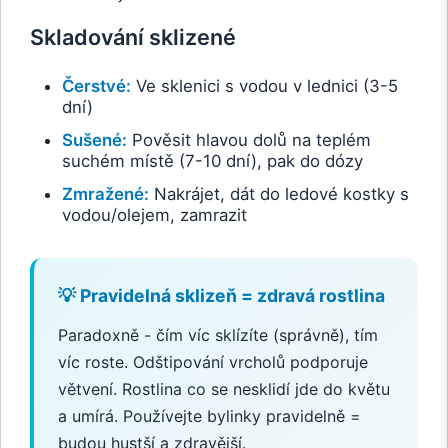
Skladování sklizené
Čerstvé:
Ve sklenici s vodou v lednici (3-5
dní)
Sušené:
Pověsit hlavou dolů na teplém
suchém místě (7-10 dní), pak do dózy
Zmražené:
Nakrájet, dát do ledové kostky s
vodou/olejem, zamrazit
💡 Pravidelná sklizeň = zdravá rostlina
Paradoxně - čím víc sklízíte (správně), tím
víc roste. Odštipování vrcholů podporuje
větvení. Rostlina co se nesklidí jde do květu
a umírá. Používejte bylinky pravidelně =
budou hustší a zdravější.