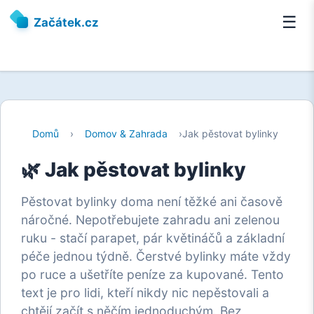
☰
Začátek.cz
Domů
›
Domov & Zahrada
›
Jak pěstovat bylinky
🌿 Jak pěstovat bylinky
Pěstovat bylinky doma není těžké ani časově
náročné. Nepotřebujete zahradu ani zelenou
ruku - stačí parapet, pár květináčů a základní
péče jednou týdně. Čerstvé bylinky máte vždy
po ruce a ušetříte peníze za kupované. Tento
text je pro lidi, kteří nikdy nic nepěstovali a
chtějí začít s něčím jednoduchým. Bez