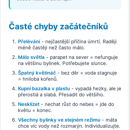
Časté chyby začátečníků
Přelévání
- nejčastější příčina úmrtí. Raději
méně častěji než často málo.
Málo světla
- parapet na sever = nefunguje
na většinu bylinek. Potřebujete slunce.
Špatný květináč
- bez děr = voda stagnuje
= hniloba kořenů.
Kupní bazalka v plastu
- vypadá hezky, ale je
přerostlá a slabá. Přesadit do většího.
Nesklízet
- nechat růst do nebes = jde do
květu = konec.
Všechny bylinky ve stejném režimu
- máta
chce víc vody než rozmarýn. Individualizujte.