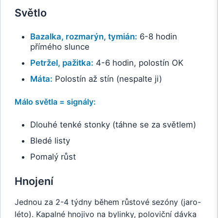
Světlo
Bazalka, rozmarýn, tymián:
6-8 hodin
přímého slunce
Petržel, pažitka:
4-6 hodin, polostín OK
Máta:
Polostín až stín (nespalte ji)
Málo světla = signály:
Dlouhé tenké stonky (táhne se za světlem)
Bledé listy
Pomalý růst
Hnojení
Jednou za 2-4 týdny během růstové sezóny (jaro-
léto). Kapalné hnojivo na bylinky, poloviční dávka