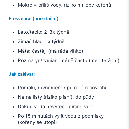
Mokré = příliš vody, riziko hniloby kořenů
Frekvence (orientační):
Léto/teplo: 2-3x týdně
Zima/chlad: 1x týdně
Máta: častěji (má ráda vlhko)
Rozmarýn/tymián: méně často (mediteránní)
Jak zalévat:
Pomalu, rovnoměrně po celém povrchu
Ne na listy (riziko plísní), do půdy
Dokud voda nevyteče dírami ven
Po 15 minutách vylít vodu z podmisky
(kořeny se utopí)