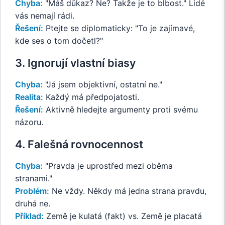
Chyba:
"Máš důkaz? Ne? Takže je to blbost." Lidé
vás nemají rádi.
Řešení:
Ptejte se diplomaticky: "To je zajímavé,
kde ses o tom dočetl?"
3. Ignorují vlastní biasy
Chyba:
"Já jsem objektivní, ostatní ne."
Realita:
Každý má předpojatosti.
Řešení:
Aktivně hledejte argumenty proti svému
názoru.
4. Falešná rovnocennost
Chyba:
"Pravda je uprostřed mezi oběma
stranami."
Problém:
Ne vždy. Někdy má jedna strana pravdu,
druhá ne.
Příklad:
Země je kulatá (fakt) vs. Země je placatá