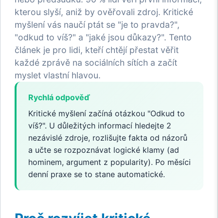
kterou slyší, aniž by ověřovali zdroj. Kritické
myšlení vás naučí ptát se "je to pravda?",
"odkud to víš?" a "jaké jsou důkazy?". Tento
článek je pro lidi, kteří chtějí přestat věřit
každé zprávě na sociálních sítích a začít
myslet vlastní hlavou.
Rychlá odpověď
Kritické myšlení začíná otázkou "Odkud to
víš?". U důležitých informací hledejte 2
nezávislé zdroje, rozlišujte fakta od názorů
a učte se rozpoznávat logické klamy (ad
hominem, argument z popularity). Po měsíci
denní praxe se to stane automatické.