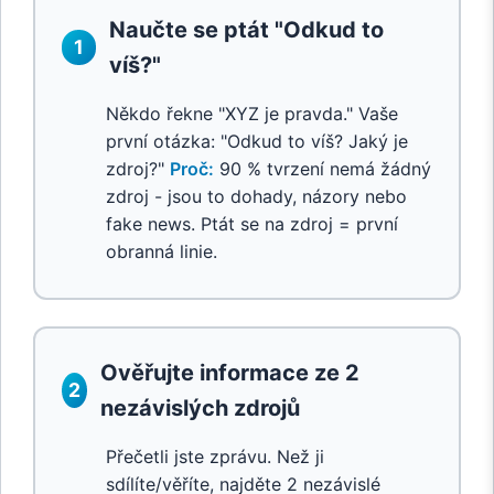
Naučte se ptát "Odkud to
1
víš?"
Někdo řekne "XYZ je pravda." Vaše
první otázka: "Odkud to víš? Jaký je
zdroj?"
Proč:
90 % tvrzení nemá žádný
zdroj - jsou to dohady, názory nebo
fake news. Ptát se na zdroj = první
obranná linie.
Ověřujte informace ze 2
2
nezávislých zdrojů
Přečetli jste zprávu. Než ji
sdílíte/věříte, najděte 2 nezávislé