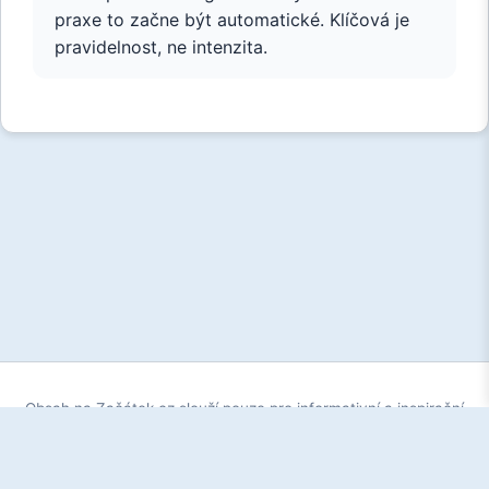
praxe to začne být automatické. Klíčová je
pravidelnost, ne intenzita.
Obsah na Začátek.cz slouží pouze pro informativní a inspirační
účely. Každý začátek je individuální - to, co funguje pro jednoho,
nemusí fungovat pro druhého. Vždy se řiďte zdravým rozumem
a v případě potřeby se obraťte na odborníka.