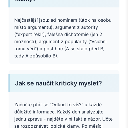
Nejčastější jsou: ad hominem (útok na osobu
místo argumentu), argument z autority
("expert řekl"), falešná dichotomie (jen 2
možnosti), argument z popularity ("všichni
tomu věří") a post hoc (A se stalo před B,
tedy A způsobilo B).
Jak se naučit kriticky myslet?
Začněte ptát se "Odkud to víš?" u každé
důležité informace. Každý den analyzujte
jednu zprávu - najděte v ní fakt a názor. Učte
se rozpoznávat logické klamy. Po měsíci