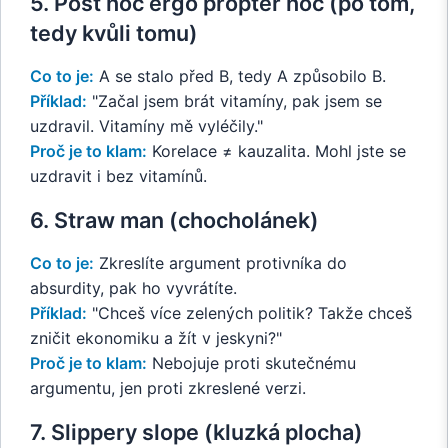
5. Post hoc ergo propter hoc (po tom,
tedy kvůli tomu)
Co to je:
A se stalo před B, tedy A způsobilo B.
Příklad:
"Začal jsem brát vitamíny, pak jsem se
uzdravil. Vitamíny mě vyléčily."
Proč je to klam:
Korelace ≠ kauzalita. Mohl jste se
uzdravit i bez vitamínů.
6. Straw man (chocholánek)
Co to je:
Zkreslíte argument protivníka do
absurdity, pak ho vyvrátíte.
Příklad:
"Chceš více zelených politik? Takže chceš
zničit ekonomiku a žít v jeskyni?"
Proč je to klam:
Nebojuje proti skutečnému
argumentu, jen proti zkreslené verzi.
7. Slippery slope (kluzká plocha)