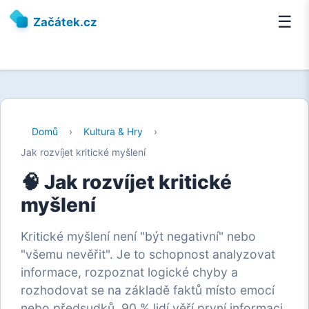
☰
Začátek.cz
Domů
›
Kultura & Hry
›
Jak rozvíjet kritické myšlení
🧠 Jak rozvíjet kritické
myšlení
Kritické myšlení není "být negativní" nebo
"všemu nevěřit". Je to schopnost analyzovat
informace, rozpoznat logické chyby a
rozhodovat se na základě faktů místo emocí
nebo předsudků. 90 % lidí věří první informaci,