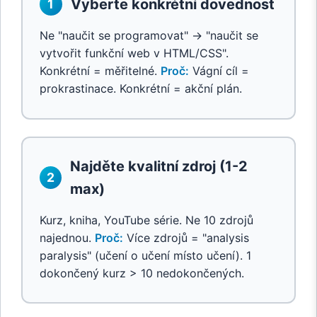
Vyberte konkrétní dovednost
1
Ne "naučit se programovat" → "naučit se
vytvořit funkční web v HTML/CSS".
Konkrétní = měřitelné.
Proč:
Vágní cíl =
prokrastinace. Konkrétní = akční plán.
Najděte kvalitní zdroj (1-2
2
max)
Kurz, kniha, YouTube série. Ne 10 zdrojů
najednou.
Proč:
Více zdrojů = "analysis
paralysis" (učení o učení místo učení). 1
dokončený kurz > 10 nedokončených.