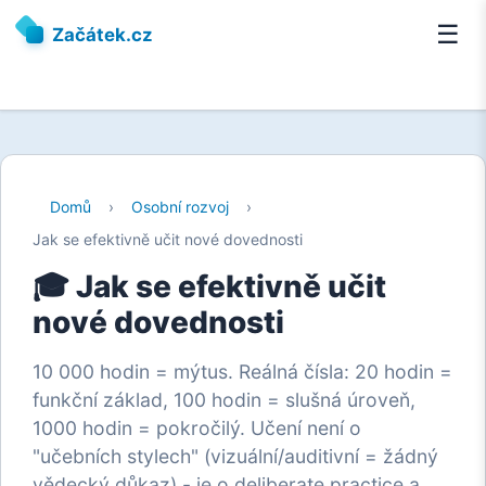
☰
Začátek.cz
Domů
›
Osobní rozvoj
›
Jak se efektivně učit nové dovednosti
🎓 Jak se efektivně učit
nové dovednosti
10 000 hodin = mýtus. Reálná čísla: 20 hodin =
funkční základ, 100 hodin = slušná úroveň,
1000 hodin = pokročilý. Učení není o
"učebních stylech" (vizuální/auditivní = žádný
vědecký důkaz) - je o deliberate practice a