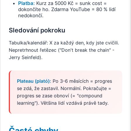
Platba:
Kurz za 5000 Kč = sunk cost =
dokončíte ho. Zdarma YouTube = 80 % lidí
nedokončí.
Sledování pokroku
Tabulka/kalendář: X za každý den, kdy jste cvičili.
Nepretrhnout řetězec ("Don't break the chain" -
Jerry Seinfeld).
Plateau (plató):
Po 3-6 měsících = progres
se zdá, že zastavil. Normální. Pokračujte =
progres se zase obnoví (= "compound
learning"). Většina lidí vzdává právě tady.
Časté chyby