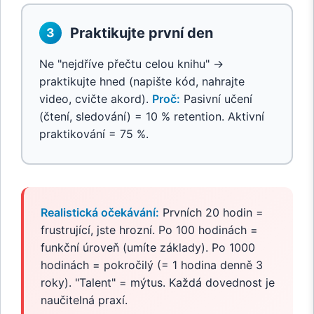
Praktikujte první den
3
Ne "nejdříve přečtu celou knihu" →
praktikujte hned (napište kód, nahrajte
video, cvičte akord).
Proč:
Pasivní učení
(čtení, sledování) = 10 % retention. Aktivní
praktikování = 75 %.
Realistická očekávání:
Prvních 20 hodin =
frustrující, jste hrozní. Po 100 hodinách =
funkční úroveň (umíte základy). Po 1000
hodinách = pokročilý (= 1 hodina denně 3
roky). "Talent" = mýtus. Každá dovednost je
naučitelná praxí.