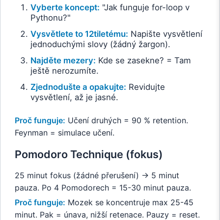
Vyberte koncept:
"Jak funguje for-loop v
Pythonu?"
Vysvětlete to 12tiletému:
Napište vysvětlení
jednoduchými slovy (žádný žargon).
Najděte mezery:
Kde se zasekne? = Tam
ještě nerozumíte.
Zjednodušte a opakujte:
Revidujte
vysvětlení, až je jasné.
Proč funguje:
Učení druhých = 90 % retention.
Feynman = simulace učení.
Pomodoro Technique (fokus)
25 minut fokus (žádné přerušení) → 5 minut
pauza. Po 4 Pomodorech = 15-30 minut pauza.
Proč funguje:
Mozek se koncentruje max 25-45
minut. Pak = únava, nižší retenace. Pauzy = reset.