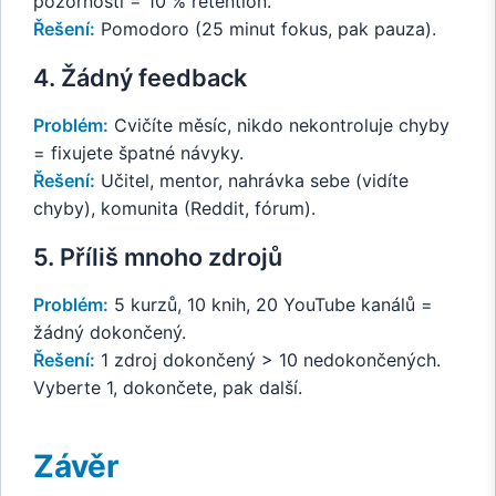
pozornosti = 10 % retention.
Řešení:
Pomodoro (25 minut fokus, pak pauza).
4. Žádný feedback
Problém:
Cvičíte měsíc, nikdo nekontroluje chyby
= fixujete špatné návyky.
Řešení:
Učitel, mentor, nahrávka sebe (vidíte
chyby), komunita (Reddit, fórum).
5. Příliš mnoho zdrojů
Problém:
5 kurzů, 10 knih, 20 YouTube kanálů =
žádný dokončený.
Řešení:
1 zdroj dokončený > 10 nedokončených.
Vyberte 1, dokončete, pak další.
Závěr