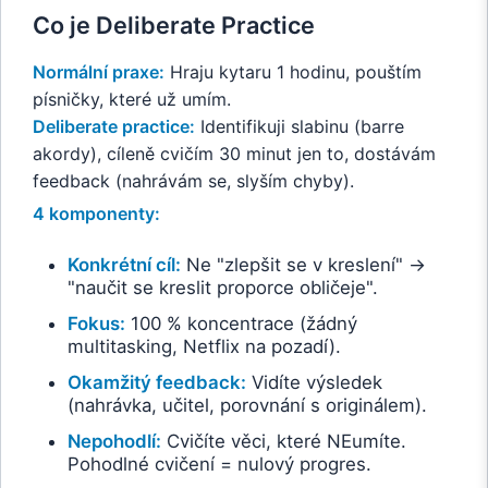
Co je Deliberate Practice
Normální praxe:
Hraju kytaru 1 hodinu, pouštím
písničky, které už umím.
Deliberate practice:
Identifikuji slabinu (barre
akordy), cíleně cvičím 30 minut jen to, dostávám
feedback (nahrávám se, slyším chyby).
4 komponenty:
Konkrétní cíl:
Ne "zlepšit se v kreslení" →
"naučit se kreslit proporce obličeje".
Fokus:
100 % koncentrace (žádný
multitasking, Netflix na pozadí).
Okamžitý feedback:
Vidíte výsledek
(nahrávka, učitel, porovnání s originálem).
Nepohodlí:
Cvičíte věci, které NEumíte.
Pohodlné cvičení = nulový progres.