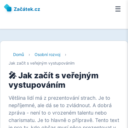
☰
Začátek.cz
Domů
›
Osobní rozvoj
›
Jak začít s veřejným vystupováním
🎤 Jak začít s veřejným
vystupováním
Většina lidí má z prezentování strach. Je to
nepříjemné, ale dá se to zvládnout. A dobrá
zpráva - není to o vrozeném talentu nebo
charismatu. Je to hlavně o přípravě. Tento text
je pro ty, kdo občas musí něco prezentovat v