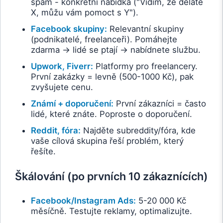
spam - konkrétní nabídka ("Vidím, že děláte
X, můžu vám pomoct s Y").
Facebook skupiny:
Relevantní skupiny
(podnikatelé, freelanceři). Pomáhejte
zdarma → lidé se ptají → nabídnete službu.
Upwork, Fiverr:
Platformy pro freelancery.
První zakázky = levně (500-1000 Kč), pak
zvyšujete cenu.
Známí + doporučení:
První zákazníci = často
lidé, které znáte. Poproste o doporučení.
Reddit, fóra:
Najděte subreddity/fóra, kde
vaše cílová skupina řeší problém, který
řešíte.
Škálování (po prvních 10 zákaznících)
Facebook/Instagram Ads:
5-20 000 Kč
měsíčně. Testujte reklamy, optimalizujte.