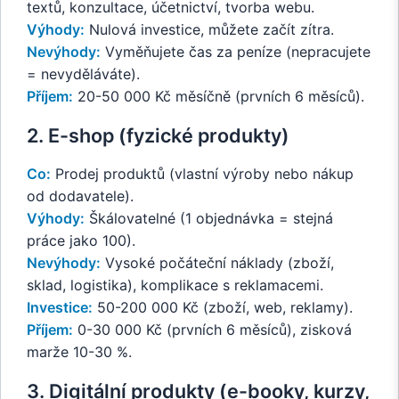
textů, konzultace, účetnictví, tvorba webu.
Výhody:
Nulová investice, můžete začít zítra.
Nevýhody:
Vyměňujete čas za peníze (nepracujete
= nevyděláváte).
Příjem:
20-50 000 Kč měsíčně (prvních 6 měsíců).
2. E-shop (fyzické produkty)
Co:
Prodej produktů (vlastní výroby nebo nákup
od dodavatele).
Výhody:
Škálovatelné (1 objednávka = stejná
práce jako 100).
Nevýhody:
Vysoké počáteční náklady (zboží,
sklad, logistika), komplikace s reklamacemi.
Investice:
50-200 000 Kč (zboží, web, reklamy).
Příjem:
0-30 000 Kč (prvních 6 měsíců), zisková
marže 10-30 %.
3. Digitální produkty (e-booky, kurzy,