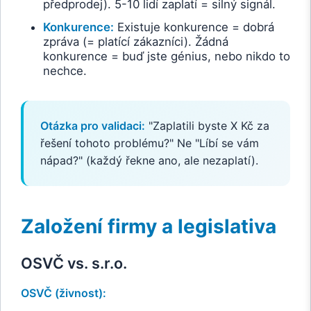
předprodej). 5-10 lidí zaplatí = silný signál.
Konkurence:
Existuje konkurence = dobrá
zpráva (= platící zákazníci). Žádná
konkurence = buď jste génius, nebo nikdo to
nechce.
Otázka pro validaci:
"Zaplatili byste X Kč za
řešení tohoto problému?" Ne "Líbí se vám
nápad?" (každý řekne ano, ale nezaplatí).
Založení firmy a legislativa
OSVČ vs. s.r.o.
OSVČ (živnost):