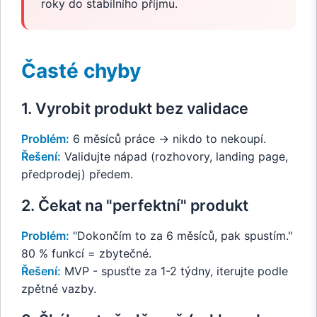
roky do stabilního příjmu.
Časté chyby
1. Vyrobit produkt bez validace
Problém:
6 měsíců práce → nikdo to nekoupí.
Řešení:
Validujte nápad (rozhovory, landing page,
předprodej) předem.
2. Čekat na "perfektní" produkt
Problém:
"Dokončím to za 6 měsíců, pak spustím."
80 % funkcí = zbytečné.
Řešení:
MVP - spusťte za 1-2 týdny, iterujte podle
zpětné vazby.