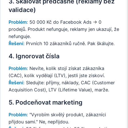
3. Škálovat předčasně (reklamy bez
validace)
Problém:
50 000 Kč do Facebook Ads → 0
prodejů. Produkt nefunguje, reklamy jen ukazují, že
nefunguje.
Řešení:
Prvních 10 zákazníků ručně. Pak škálujte.
4. Ignorovat čísla
Problém:
Nevíte, kolik stojí získat zákazníka
(CAC), kolik vydělají (LTV), jestli jste ziskoví.
Řešení:
Sledujte: příjmy, náklady, CAC (Customer
Acquisition Cost), LTV (Lifetime Value), marže.
5. Podceňovat marketing
Problém:
"Vyrobím skvělý produkt, zákazníci
přijdou sami." Ne, nepřijdou.