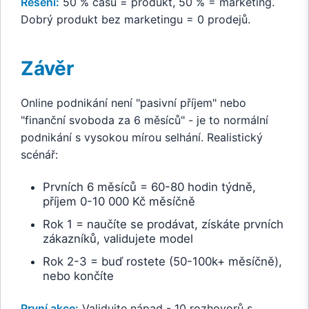
Řešení:
50 % času = produkt, 50 % = marketing.
Dobrý produkt bez marketingu = 0 prodejů.
Závěr
Online podnikání není "pasivní příjem" nebo
"finanční svoboda za 6 měsíců" - je to normální
podnikání s vysokou mírou selhání. Realistický
scénář:
Prvních 6 měsíců = 60-80 hodin týdně,
příjem 0-10 000 Kč měsíčně
Rok 1 = naučíte se prodávat, získáte prvních
zákazníků, validujete model
Rok 2-3 = buď rostete (50-100k+ měsíčně),
nebo končíte
První akce:
Validujte nápad - 10 rozhovorů s