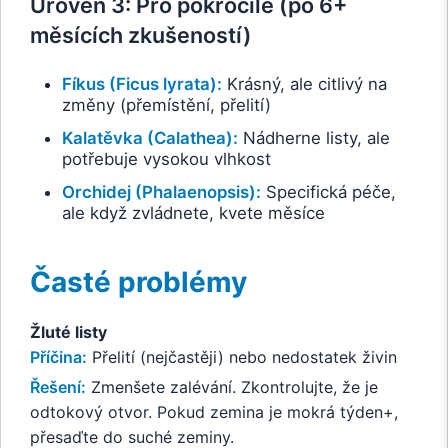
Úroveň 3: Pro pokročilé (po 6+
měsících zkušeností)
Fíkus (Ficus lyrata):
Krásný, ale citlivý na
změny (přemístění, přelití)
Kalatěvka (Calathea):
Nádherne listy, ale
potřebuje vysokou vlhkost
Orchidej (Phalaenopsis):
Specifická péče,
ale když zvládnete, kvete měsíce
Časté problémy
Žluté listy
Příčina:
Přelití (nejčastěji) nebo nedostatek živin
Řešení:
Zmenšete zalévání. Zkontrolujte, že je
odtokový otvor. Pokud zemina je mokrá týden+,
přesaďte do suché zeminy.