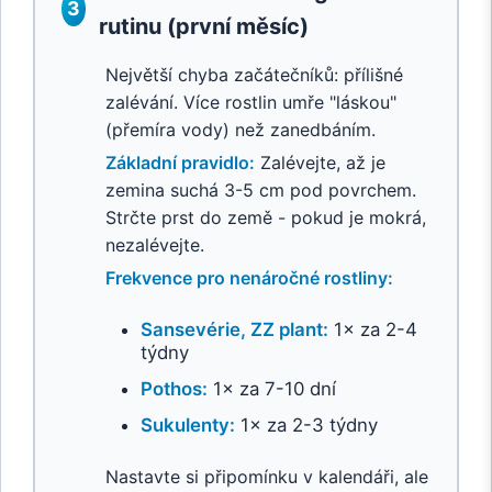
3
rutinu (první měsíc)
Největší chyba začátečníků: přílišné
zalévání. Více rostlin umře "láskou"
(přemíra vody) než zanedbáním.
Základní pravidlo:
Zalévejte, až je
zemina suchá 3-5 cm pod povrchem.
Strčte prst do země - pokud je mokrá,
nezalévejte.
Frekvence pro nenáročné rostliny:
Sansevérie, ZZ plant:
1× za 2-4
týdny
Pothos:
1× za 7-10 dní
Sukulenty:
1× za 2-3 týdny
Nastavte si připomínku v kalendáři, ale