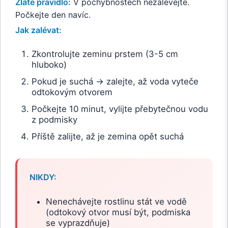
Zlaté pravidlo:
V pochybnostech nezalévejte.
Počkejte den navíc.
Jak zalévat:
Zkontrolujte zeminu prstem (3-5 cm
hluboko)
Pokud je suchá → zalejte, až voda vyteče
odtokovým otvorem
Počkejte 10 minut, vylijte přebytečnou vodu
z podmisky
Příště zalijte, až je zemina opět suchá
NIKDY:
Nenechávejte rostlinu stát ve vodě
(odtokový otvor musí být, podmiska
se vyprazdňuje)