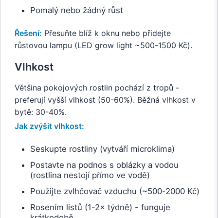
Pomalý nebo žádný růst
Řešení:
Přesuňte blíž k oknu nebo přidejte
růstovou lampu (LED grow light ~500-1500 Kč).
Vlhkost
Většina pokojových rostlin pochází z tropů -
preferují vyšší vlhkost (50-60%). Běžná vlhkost v
bytě: 30-40%.
Jak zvýšit vlhkost:
Seskupte rostliny (vytváří microklima)
Postavte na podnos s oblázky a vodou
(rostlina nestojí přímo ve vodě)
Použijte zvlhčovač vzduchu (~500-2000 Kč)
Rosením listů (1-2× týdně) - funguje
krátkodobě