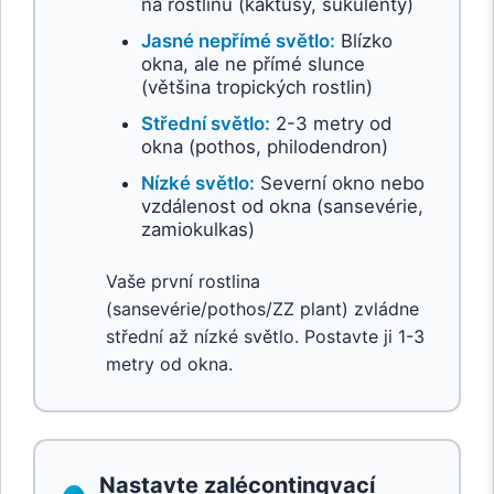
na rostlinu (kaktusy, sukulenty)
Jasné nepřímé světlo:
Blízko
okna, ale ne přímé slunce
(většina tropických rostlin)
Střední světlo:
2-3 metry od
okna (pothos, philodendron)
Nízké světlo:
Severní okno nebo
vzdálenost od okna (sansevérie,
zamiokulkas)
Vaše první rostlina
(sansevérie/pothos/ZZ plant) zvládne
střední až nízké světlo. Postavte ji 1-3
metry od okna.
Nastavte zalécontingvací