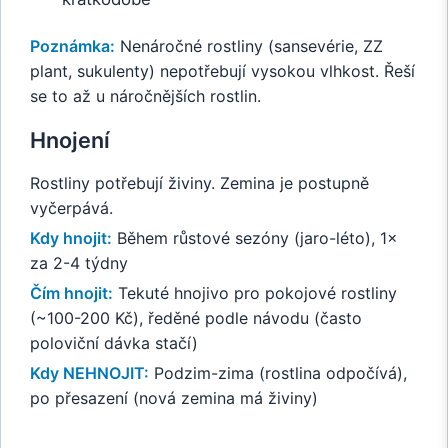
Poznámka:
Nenáročné rostliny (sansevérie, ZZ
plant, sukulenty) nepotřebují vysokou vlhkost. Řeší
se to až u náročnějších rostlin.
Hnojení
Rostliny potřebují živiny. Zemina je postupně
vyčerpává.
Kdy hnojit:
Během růstové sezóny (jaro-léto), 1×
za 2-4 týdny
Čím hnojit:
Tekuté hnojivo pro pokojové rostliny
(~100-200 Kč), ředěné podle návodu (často
poloviční dávka stačí)
Kdy NEHNOJIT:
Podzim-zima (rostlina odpočívá),
po přesazení (nová zemina má živiny)