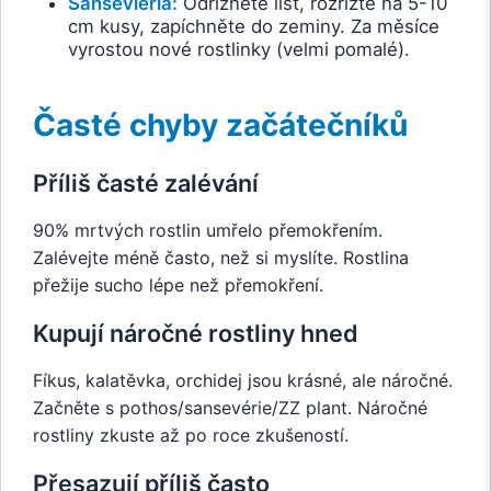
Sansevieria:
Odřízněte list, rozřízte na 5-10
cm kusy, zapíchněte do zeminy. Za měsíce
vyrostou nové rostlinky (velmi pomalé).
Časté chyby začátečníků
Příliš časté zalévání
90% mrtvých rostlin umřelo přemokřením.
Zalévejte méně často, než si myslíte. Rostlina
přežije sucho lépe než přemokření.
Kupují náročné rostliny hned
Fíkus, kalatěvka, orchidej jsou krásné, ale náročné.
Začněte s pothos/sansevérie/ZZ plant. Náročné
rostliny zkuste až po roce zkušeností.
Přesazují příliš často