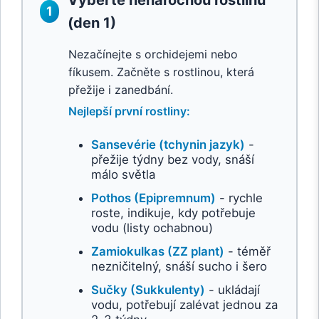
1
(den 1)
Nezačínejte s orchidejemi nebo
fíkusem. Začněte s rostlinou, která
přežije i zanedbání.
Nejlepší první rostliny:
Sansevérie (tchynin jazyk)
-
přežije týdny bez vody, snáší
málo světla
Pothos (Epipremnum)
- rychle
roste, indikuje, kdy potřebuje
vodu (listy ochabnou)
Zamiokulkas (ZZ plant)
- téměř
nezničitelný, snáší sucho i šero
Sučky (Sukkulenty)
- ukládají
vodu, potřebují zalévat jednou za