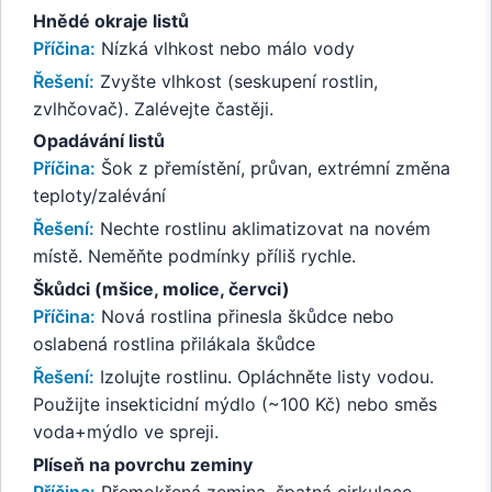
Hnědé okraje listů
Příčina:
Nízká vlhkost nebo málo vody
Řešení:
Zvyšte vlhkost (seskupení rostlin,
zvlhčovač). Zalévejte častěji.
Opadávání listů
Příčina:
Šok z přemístění, průvan, extrémní změna
teploty/zalévání
Řešení:
Nechte rostlinu aklimatizovat na novém
místě. Neměňte podmínky příliš rychle.
Škůdci (mšice, molice, červci)
Příčina:
Nová rostlina přinesla škůdce nebo
oslabená rostlina přilákala škůdce
Řešení:
Izolujte rostlinu. Opláchněte listy vodou.
Použijte insekticidní mýdlo (~100 Kč) nebo směs
voda+mýdlo ve spreji.
Plíseň na povrchu zeminy
Příčina:
Přemokřená zemina, špatná cirkulace