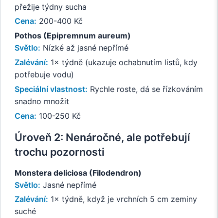
přežije týdny sucha
Cena:
200-400 Kč
Pothos (Epipremnum aureum)
Světlo:
Nízké až jasné nepřímé
Zalévání:
1× týdně (ukazuje ochabnutím listů, kdy
potřebuje vodu)
Speciální vlastnost:
Rychle roste, dá se řízkováním
snadno množit
Cena:
100-250 Kč
Úroveň 2: Nenáročné, ale potřebují
trochu pozornosti
Monstera deliciosa (Filodendron)
Světlo:
Jasné nepřímé
Zalévání:
1× týdně, když je vrchních 5 cm zeminy
suché