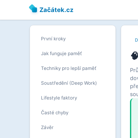
Začátek.cz
První kroky
D

Jak funguje paměť
Techniky pro lepší paměť
Prů
dov
Soustředění (Deep Work)
pře
sou
Lifestyle faktory
Časté chyby
Závěr