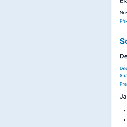
El
Nov
Pří
S
De
De
Sha
Pra
Ja