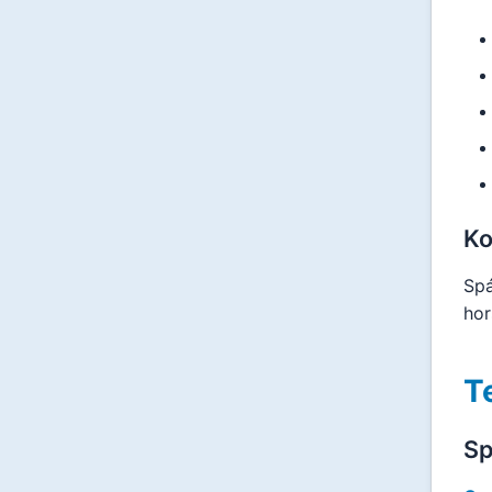
Ko
Spá
hor
T
Sp