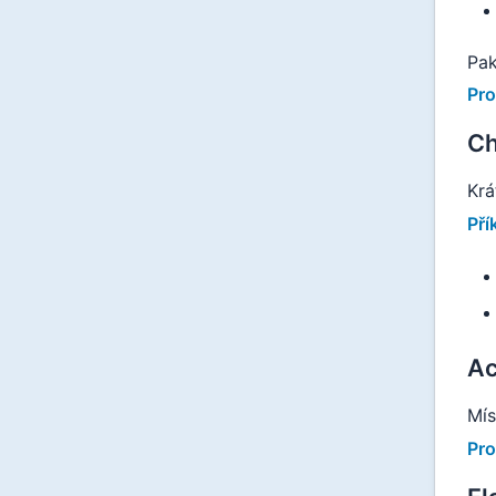
Pak
Pro
Ch
Krá
Pří
Ac
Mís
Pro