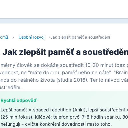
omů
›
Osobní rozvoj
›
Jak zlepšit paměť a soustředění
 Jak zlepšit paměť a soustředěn
měrný člověk se dokáže soustředit 10-20 minut (bez p
ednost, ne "máte dobrou paměť nebo nemáte". "Brain 
nos do reálného života (studie 2016). Tento návod vá
středění.
Rychlá odpověď
Lepší paměť = spaced repetition (Anki), lepší soustředění
(25 min fokus). Klíčové: telefon pryč, 7-8 hodin spánku, 30
nefungují - cvičte konkrétní dovednosti místo toho.