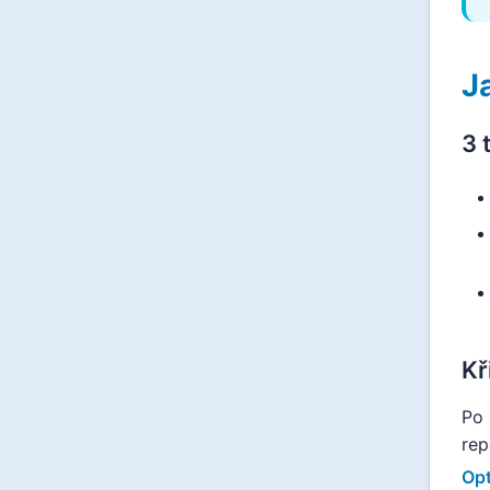
J
3 
Kř
Po 
rep
Opt