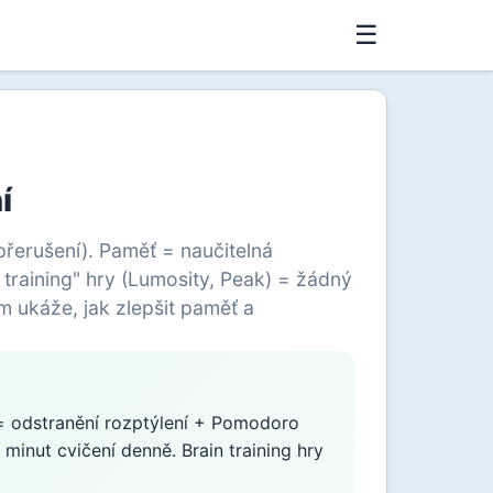
☰
í
řerušení). Paměť = naučitelná
training" hry (Lumosity, Peak) = žádný
m ukáže, jak zlepšit paměť a
 = odstranění rozptýlení + Pomodoro
 minut cvičení denně. Brain training hry