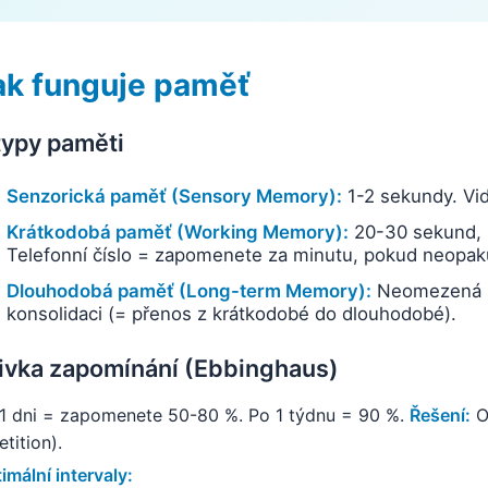
ak funguje paměť
typy paměti
Senzorická paměť (Sensory Memory):
1-2 sekundy. Vid
Krátkodobá paměť (Working Memory):
20-30 sekund, k
Telefonní číslo = zapomenete za minutu, pokud neopak
Dlouhodobá paměť (Long-term Memory):
Neomezená ka
konsolidaci (= přenos z krátkodobé do dlouhodobé).
ivka zapomínání (Ebbinghaus)
1 dni = zapomenete 50-80 %. Po 1 týdnu = 90 %.
Řešení:
O
etition).
imální intervaly: