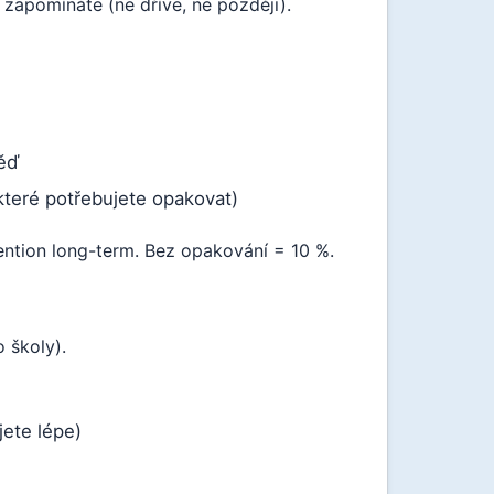
zapomínáte (ne dříve, ne později).
věď
které potřebujete opakovat)
ention long-term. Bez opakování = 10 %.
 školy).
jete lépe)