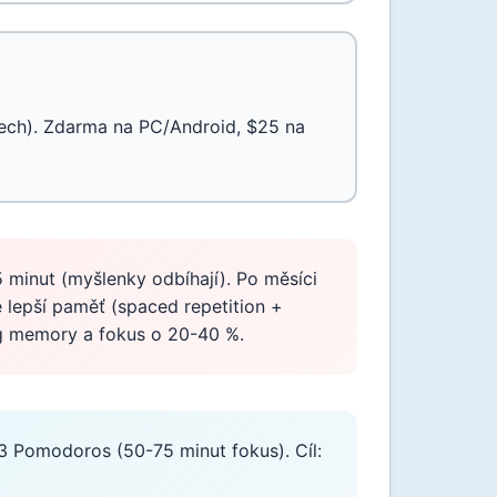
lech). Zdarma na PC/Android, $25 na
 minut (myšlenky odbíhají). Po měsíci
lepší paměť (spaced repetition +
ing memory a fokus o 20-40 %.
 Pomodoros (50-75 minut fokus). Cíl: