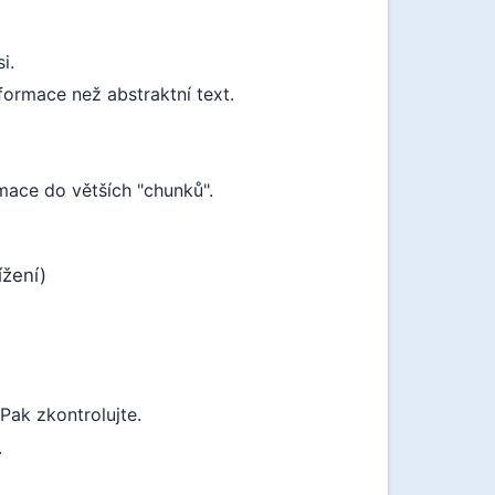
i.
formace než abstraktní text.
ace do větších "chunků".
ížení)
Pak zkontrolujte.
.