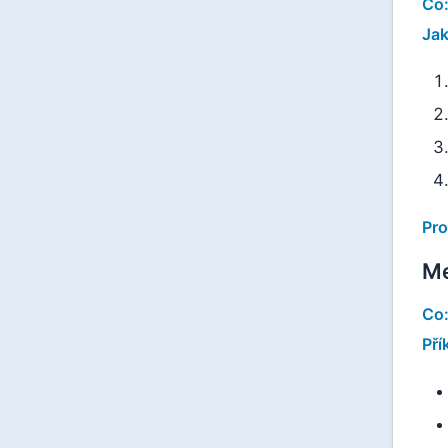
Co
Jak
Pro
Me
Co
Pří