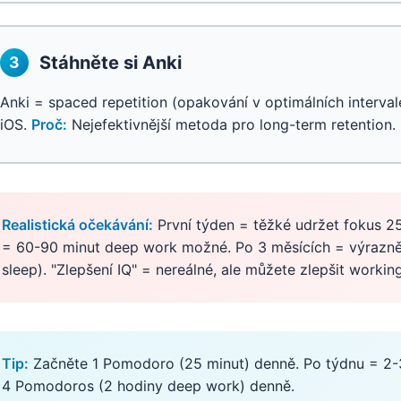
Stáhněte si Anki
3
Anki = spaced repetition (opakování v optimálních interva
iOS.
Proč:
Nejefektivnější metoda pro long-term retention.
Realistická očekávání:
První týden = těžké udržet fokus 25
= 60-90 minut deep work možné. Po 3 měsících = výrazně 
sleep). "Zlepšení IQ" = nereálné, ale můžete zlepšit work
Tip:
Začněte 1 Pomodoro (25 minut) denně. Po týdnu = 2-3
4 Pomodoros (2 hodiny deep work) denně.