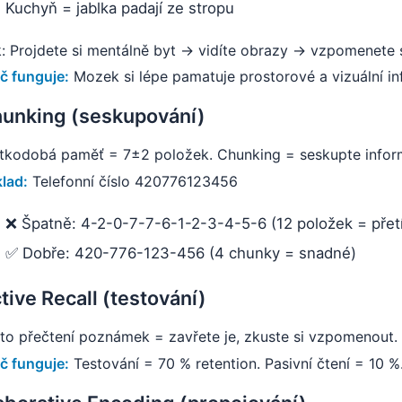
Kuchyň = jablka padají ze stropu
: Projdete si mentálně byt → vidíte obrazy → vzpomenete s
č funguje:
Mozek si lépe pamatuje prostorové a vizuální in
unking (seskupování)
tkodobá paměť = 7±2 položek. Chunking = seskupte inform
klad:
Telefonní číslo 420776123456
❌ Špatně: 4-2-0-7-7-6-1-2-3-4-5-6 (12 položek = přet
✅ Dobře: 420-776-123-456 (4 chunky = snadné)
tive Recall (testování)
to přečtení poznámek = zavřete je, zkuste si vzpomenout. 
č funguje:
Testování = 70 % retention. Pasivní čtení = 10 %