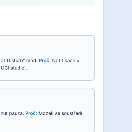
Not Disturb" mód.
Proč:
Notifikace =
 UCI studie).
inut pauza.
Proč:
Mozek se soustředí