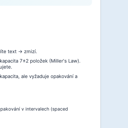
íte text → zmizí.
apacita 7±2 položek (Miller's Law).
ujete.
pacita, ale vyžaduje opakování a
pakování v intervalech (spaced