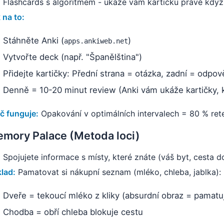
:
Flashcards s algoritmem - ukáže vám kartičku právě když 
 na to:
Stáhněte Anki (
)
apps.ankiweb.net
Vytvořte deck (např. "Španělština")
Přidejte kartičky: Přední strana = otázka, zadní = odpo
Denně = 10-20 minut review (Anki vám ukáže kartičky, 
č funguje:
Opakování v optimálních intervalech = 80 % ret
mory Palace (Metoda loci)
:
Spojujete informace s místy, které znáte (váš byt, cesta do
klad:
Pamatovat si nákupní seznam (mléko, chleba, jablka):
Dveře = tekoucí mléko z kliky (absurdní obraz = pamatu
Chodba = obří chleba blokuje cestu