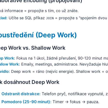
aborative Encoding (propojování)
á informace = propojte s tím, co už znáte.
klad:
Učíte se SQL příkaz
= propojte s "spojením dvou 
JOIN
oustředění (Deep Work)
ep Work vs. Shallow Work
ep Work:
Fokus na 1 úkol, žádné přerušení, 90-120 minut ma
llow Work:
Emaily, meetings, administrace. Nevyžaduje hlu
vidlo:
Deep work = ráno (nejvíc energie). Shallow work = 
k dosáhnout Deep Work
Odstranit distrakce:
Telefon pryč, notifikace vypnuté, 
Pomodoro (25-90 minut):
Timer → fokus → pauza.