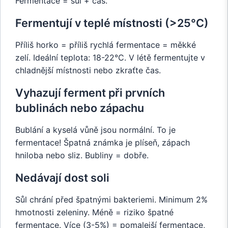
Fermentace = sůl + čas.
Fermentují v teplé místnosti (>25°C)
Příliš horko = příliš rychlá fermentace = měkké
zelí. Ideální teplota: 18-22°C. V létě fermentujte v
chladnější místnosti nebo zkraťte čas.
Vyhazují ferment při prvních
bublinách nebo zápachu
Bublání a kyselá vůně jsou normální. To je
fermentace! Špatná známka je plíseň, zápach
hniloba nebo sliz. Bubliny = dobře.
Nedávají dost soli
Sůl chrání před špatnými bakteriemi. Minimum 2%
hmotnosti zeleniny. Méně = riziko špatné
fermentace. Více (3-5%) = pomalejší fermentace,