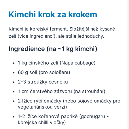
Kimchi krok za krokem
Kimchi je korejský ferment. Složitější než kysané
zelí (více ingrediencí), ale stále jednoduchý.
Ingredience (na ~1 kg kimchi)
1 kg čínského zelí (Napa cabbage)
60 g soli (pro sološení)
2-3 stroužky česneku
1 cm čerstvého zázvoru (na strouhání)
2 lžíce rybí omáčky (nebo sojové omáčky pro
vegetariánskou verzi)
1-2 lžíce kořenové paprikě (gochugaru -
korejská chilli vločky)