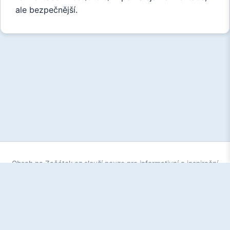
ale bezpečnější.
Obsah na Začátek.cz slouží pouze pro informativní a inspirační
účely. Každý začátek je individuální - to, co funguje pro jednoho,
nemusí fungovat pro druhého. Vždy se řiďte zdravým rozumem
a v případě potřeby se obraťte na odborníka.
© 2026 Začátek.cz - Váš start na internetu |
Zásady
ochrany soukromí
|
Kontakt