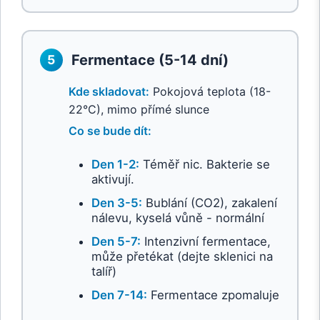
Fermentace (5-14 dní)
5
Kde skladovat:
Pokojová teplota (18-
22°C), mimo přímé slunce
Co se bude dít:
Den 1-2:
Téměř nic. Bakterie se
aktivují.
Den 3-5:
Bublání (CO2), zakalení
nálevu, kyselá vůně - normální
Den 5-7:
Intenzivní fermentace,
může přetékat (dejte sklenici na
talíř)
Den 7-14:
Fermentace zpomaluje