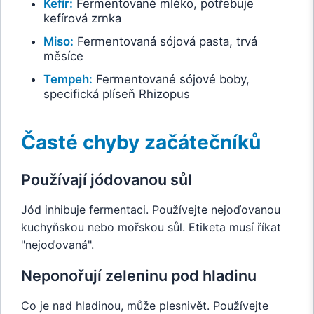
Kefír:
Fermentované mléko, potřebuje
kefírová zrnka
Miso:
Fermentovaná sójová pasta, trvá
měsíce
Tempeh:
Fermentované sójové boby,
specifická plíseň Rhizopus
Časté chyby začátečníků
Používají jódovanou sůl
Jód inhibuje fermentaci. Používejte nejoďovanou
kuchyňskou nebo mořskou sůl. Etiketa musí říkat
"nejoďovaná".
Neponořují zeleninu pod hladinu
Co je nad hladinou, může plesnivět. Používejte