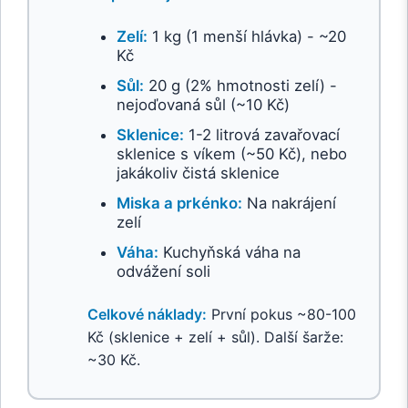
Zelí:
1 kg (1 menší hlávka) - ~20
Kč
Sůl:
20 g (2% hmotnosti zelí) -
nejoďovaná sůl (~10 Kč)
Sklenice:
1-2 litrová zavařovací
sklenice s víkem (~50 Kč), nebo
jakákoliv čistá sklenice
Miska a prkénko:
Na nakrájení
zelí
Váha:
Kuchyňská váha na
odvážení soli
Celkové náklady:
První pokus ~80-100
Kč (sklenice + zelí + sůl). Další šarže:
~30 Kč.