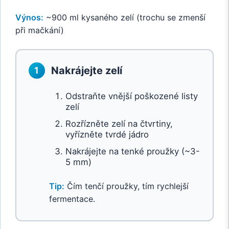
Výnos:
~900 ml kysaného zelí (trochu se zmenší
při mačkání)
Nakrájejte zelí
1
Odstraňte vnější poškozené listy
zelí
Rozřízněte zelí na čtvrtiny,
vyřízněte tvrdé jádro
Nakrájejte na tenké proužky (~3-
5 mm)
Tip:
Čím tenčí proužky, tím rychlejší
fermentace.