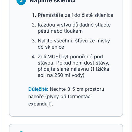
Naplňte sklenici
3
Přemístěte zelí do čisté sklenice
Každou vrstvu důkladně stlačte
pěstí nebo tloukem
Nalijte všechnu šťávu ze misky
do sklenice
Zelí MUSÍ být ponořené pod
šťávou. Pokud není dost šťávy,
přidejte slané nálevnu (1 lžička
soli na 250 ml vody)
Důležité:
Nechte 3-5 cm prostoru
nahoře (plyny při fermentaci
expandují).