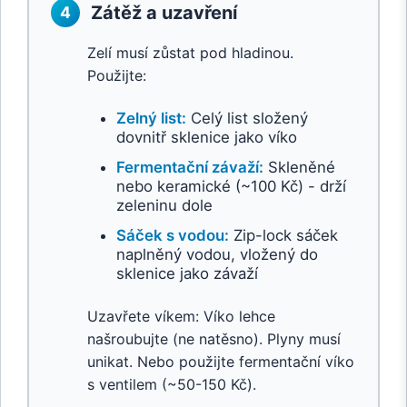
Zátěž a uzavření
4
Zelí musí zůstat pod hladinou.
Použijte:
Zelný list:
Celý list složený
dovnitř sklenice jako víko
Fermentační závaží:
Skleněné
nebo keramické (~100 Kč) - drží
zeleninu dole
Sáček s vodou:
Zip-lock sáček
naplněný vodou, vložený do
sklenice jako závaží
Uzavřete víkem: Víko lehce
našroubujte (ne natěsno). Plyny musí
unikat. Nebo použijte fermentační víko
s ventilem (~50-150 Kč).