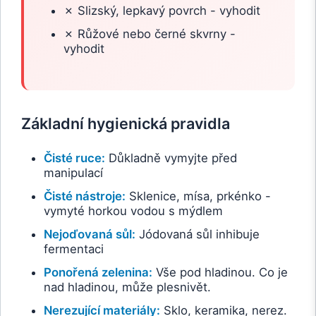
✗ Slizský, lepkavý povrch - vyhodit
✗ Růžové nebo černé skvrny -
vyhodit
Základní hygienická pravidla
Čisté ruce:
Důkladně vymyjte před
manipulací
Čisté nástroje:
Sklenice, mísa, prkénko -
vymyté horkou vodou s mýdlem
Nejoďovaná sůl:
Jódovaná sůl inhibuje
fermentaci
Ponořená zelenina:
Vše pod hladinou. Co je
nad hladinou, může plesnivět.
Nerezující materiály:
Sklo, keramika, nerez.