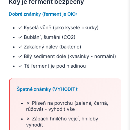
Kdy je ferment bezpečný
Dobré známky (ferment je OK):
✓ Kyselá vůně (jako kyselé okurky)
✓ Bublání, šumění (CO2)
✓ Zakalený nálev (bakterie)
✓ Bílý sediment dole (kvasinky - normální)
✓ Tě ferment je pod hladinou
Špatné známky (VYHODIT):
✗ Plíseň na povrchu (zelená, černá,
růžová) - vyhodit vše
✗ Zápach hnilého vejcí, hniloby -
vyhodit