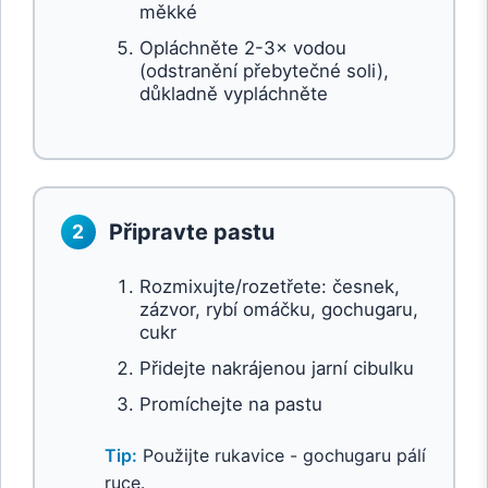
měkké
Opláchněte 2-3× vodou
(odstranění přebytečné soli),
důkladně vypláchněte
Připravte pastu
2
Rozmixujte/rozetřete: česnek,
zázvor, rybí omáčku, gochugaru,
cukr
Přidejte nakrájenou jarní cibulku
Promíchejte na pastu
Tip:
Použijte rukavice - gochugaru pálí
ruce.