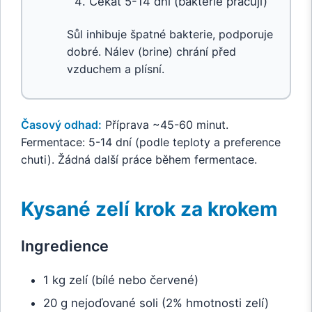
Čekat 5-14 dní (bakterie pracují)
Sůl inhibuje špatné bakterie, podporuje
dobré. Nálev (brine) chrání před
vzduchem a plísní.
Časový odhad:
Příprava ~45-60 minut.
Fermentace: 5-14 dní (podle teploty a preference
chuti). Žádná další práce během fermentace.
Kysané zelí krok za krokem
Ingredience
1 kg zelí (bílé nebo červené)
20 g nejoďované soli (2% hmotnosti zelí)