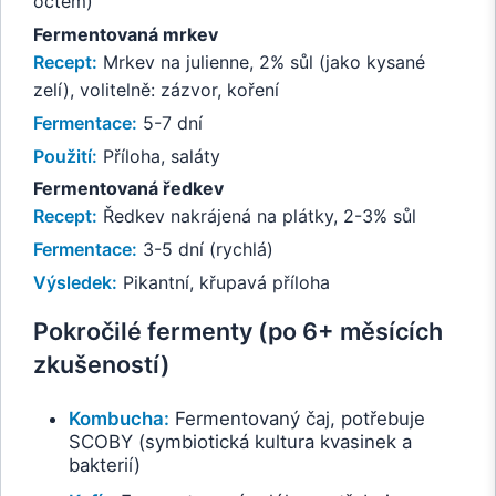
octem)
Fermentovaná mrkev
Recept:
Mrkev na julienne, 2% sůl (jako kysané
zelí), volitelně: zázvor, koření
Fermentace:
5-7 dní
Použití:
Příloha, saláty
Fermentovaná ředkev
Recept:
Ředkev nakrájená na plátky, 2-3% sůl
Fermentace:
3-5 dní (rychlá)
Výsledek:
Pikantní, křupavá příloha
Pokročilé fermenty (po 6+ měsících
zkušeností)
Kombucha:
Fermentovaný čaj, potřebuje
SCOBY (symbiotická kultura kvasinek a
bakterií)