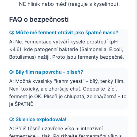
NE hliník nebo měď (reaguje s kyselinou).
FAQ o bezpečnosti
Q: Může mě ferment otrávit jako špatné maso?
A: Ne. Fermentace vytváří kyselé prostředí (pH
<4.6), kde patogenní bakterie (Salmonella, E.coli,
Botulismus) nežijí. Proto jsou fermenty bezpečné.
Q: Bílý film na povrchu - plíseň?
A: Možná kvasinky "kahm yeast" - bílý, tenký film.
Není toxický, ale zhoršuje chuť. Odeberte lžící,
ferment je OK. Plíseň je chlupatá, zelená/černá - to
je ŠPATNĚ.
Q: Sklenice explodovala!
A: Příliš těsně uzavřené víko + intenzivní
fermentace = tlak. Používejte fermentační víko s