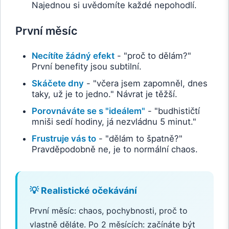
Najednou si uvědomíte každé nepohodlí.
První měsíc
Necítíte žádný efekt
- "proč to dělám?"
První benefity jsou subtilní.
Skáčete dny
- "včera jsem zapomněl, dnes
taky, už je to jedno." Návrat je těžší.
Porovnáváte se s "ideálem"
- "budhističtí
mniši sedí hodiny, já nezvládnu 5 minut."
Frustruje vás to
- "dělám to špatně?"
Pravděpodobně ne, je to normální chaos.
💡 Realistické očekávání
První měsíc: chaos, pochybnosti, proč to
vlastně děláte. Po 2 měsících: začínáte být