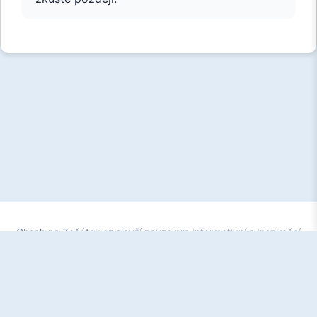
Obsah na Začátek.cz slouží pouze pro informativní a inspirační
účely. Každý začátek je individuální - to, co funguje pro jednoho,
nemusí fungovat pro druhého. Vždy se řiďte zdravým rozumem
a v případě potřeby se obraťte na odborníka.
© 2026 Začátek.cz - Váš start na internetu |
Zásady