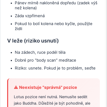
Pánev mírně nakloněná dopředu (zadek výš
než kolena)
Záda vzpřímená
Pokud to bolí kolena nebo kyčle, použijte
židli
V leže (riziko usnutí)
Na zádech, ruce podél těla
Dobré pro "body scan" meditace
Riziko: usnete. Pokud je to problém, seďte
⚠️ Neexistuje "správná" pozice
Lotus pozice není nutná. Nemusíte sedět
jako Buddha. Důležité je být pohodlně, ale