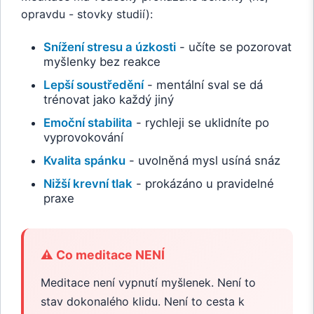
opravdu - stovky studií):
Snížení stresu a úzkosti
- učíte se pozorovat
myšlenky bez reakce
Lepší soustředění
- mentální sval se dá
trénovat jako každý jiný
Emoční stabilita
- rychleji se uklidníte po
vyprovokování
Kvalita spánku
- uvolněná mysl usíná snáz
Nižší krevní tlak
- prokázáno u pravidelné
praxe
⚠️ Co meditace NENÍ
Meditace není vypnutí myšlenek. Není to
stav dokonalého klidu. Není to cesta k