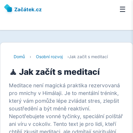
☰
Začátek.cz
Domů
›
Osobní rozvoj
›
Jak začít s meditací
🧘 Jak začít s meditací
Meditace není magická praktika rezervovaná
pro mnichy v Himálaji. Je to mentální trénink,
který vám pomůže lépe zvládat stres, zlepšit
soustředění a být méně reaktivní.
Nepotřebujete vonné tyčinky, speciální polštář
ani víru v cokoliv. Tento text je pro lidi, kteří
chtějí zkusit meditaci, ale odmítají spirituální