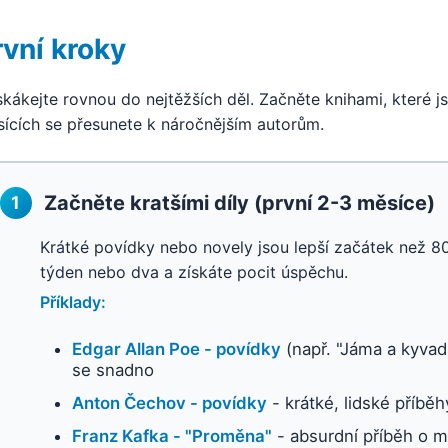
rvní kroky
kákejte rovnou do nejtěžších děl. Začněte knihami, které js
ících se přesunete k náročnějším autorům.
Začněte kratšími díly (první 2-3 měsíce)
1
Krátké povídky nebo novely jsou lepší začátek než 8
týden nebo dva a získáte pocit úspěchu.
Příklady:
Edgar Allan Poe - povídky
(např. "Jáma a kyvadl
se snadno
Anton Čechov - povídky
- krátké, lidské příbě
Franz Kafka - "Proměna"
- absurdní příběh o m