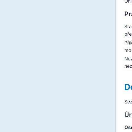
Onl
Pr
Sta
pře
Pří
mod
Nez
nez
D
Sez
Úr
Osc