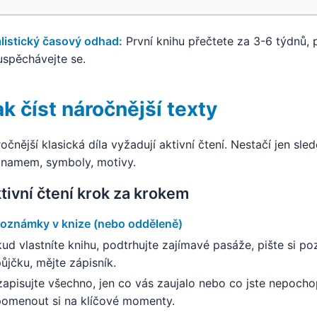
listický časový odhad:
První knihu přečtete za 3-6 týdnů,
spěchávejte se.
ak číst náročnější texty
očnější klasická díla vyžadují aktivní čtení. Nestačí jen sl
namem, symboly, motivy.
tivní čtení krok za krokem
Poznámky v knize (nebo odděleně)
ud vlastníte knihu, podtrhujte zajímavé pasáže, pište si p
ůjčku, mějte zápisník.
apisujte všechno, jen co vás zaujalo nebo co jste nepoc
omenout si na klíčové momenty.