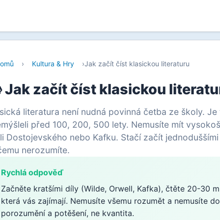
omů
›
Kultura & Hry
›
Jak začít číst klasickou literaturu
 Jak začít číst klasickou literat
sická literatura není nudná povinná četba ze školy. Je 
mýšleli před 100, 200, 500 lety. Nemusíte mít vysokošk
li Dostojevského nebo Kafku. Stačí začít jednoduššími d
čemu nerozumíte.
Rychlá odpověď
Začněte kratšími díly (Wilde, Orwell, Kafka), čtěte 20-30 m
která vás zajímají. Nemusíte všemu rozumět a nemusíte do
porozumění a potěšení, ne kvantita.