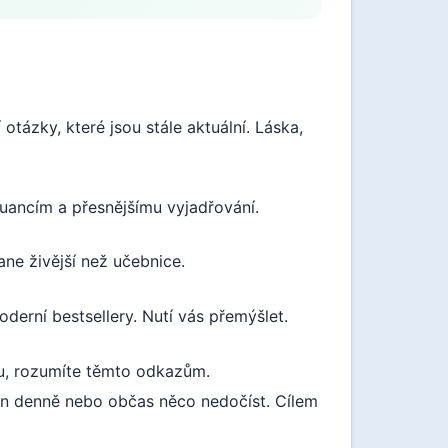
 otázky, které jsou stále aktuální. Láska,
nuancím a přesnějšímu vyjadřování.
tane živější než učebnice.
derní bestsellery. Nutí vás přemýšlet.
ku, rozumíte těmto odkazům.
ran denně nebo občas něco nedočíst. Cílem