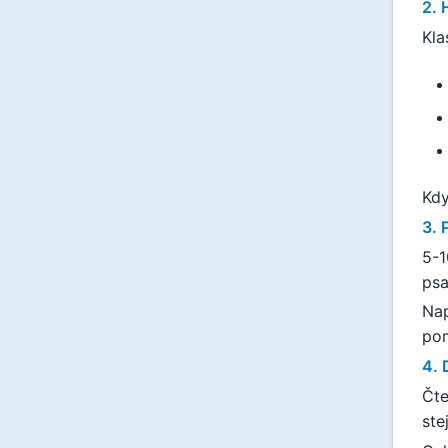
2. 
Kla
Kdy
3. 
5-1
psa
Nap
pom
4. 
Čte
ste