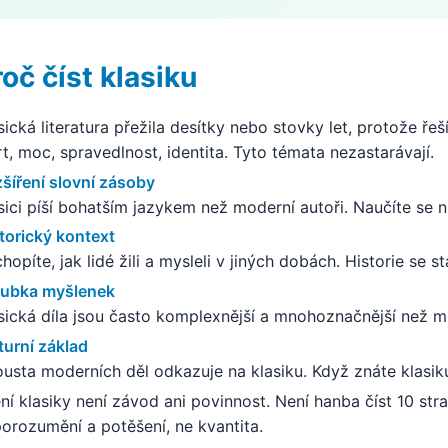
roč číst klasiku
sická literatura přežila desítky nebo stovky let, protože řeší
t, moc, spravedlnost, identita. Tyto témata nezastarávají.
šíření slovní zásoby
sici píší bohatším jazykem než moderní autoři. Naučíte se 
torický kontext
hopíte, jak lidé žili a mysleli v jiných dobách. Historie se s
oubka myšlenek
sická díla jsou často komplexnější a mnohoznačnější než mo
turní základ
usta moderních děl odkazuje na klasiku. Když znáte klasi
ní klasiky není závod ani povinnost. Není hanba číst 10 st
porozumění a potěšení, ne kvantita.