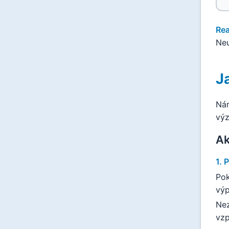
Rea
Neu
J
Nár
výz
Ak
1. 
Pok
výp
Nez
vzp