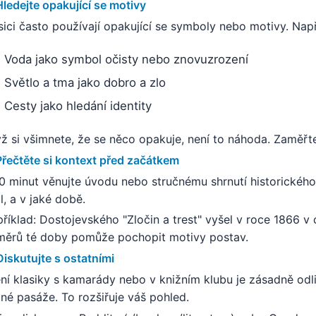
Hledejte opakující se motivy
sici často používají opakující se symboly nebo motivy. Např
Voda jako symbol očisty nebo znovuzrození
Světlo a tma jako dobro a zlo
Cesty jako hledání identity
ž si všimnete, že se něco opakuje, není to náhoda. Zaměřte
Přečtěte si kontext před začátkem
0 minut věnujte úvodu nebo stručnému shrnutí historického 
l, a v jaké době.
říklad: Dostojevského "Zločin a trest" vyšel v roce 1866 
ěrů té doby pomůže pochopit motivy postav.
Diskutujte s ostatními
ní klasiky s kamarády nebo v knižním klubu je zásadně odlišný
jné pasáže. To rozšiřuje váš pohled.