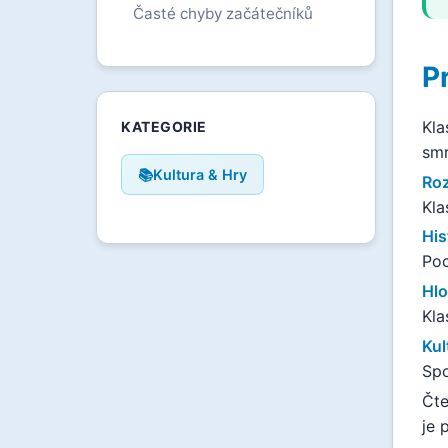
Časté chyby začátečníků
P
Kla
KATEGORIE
smr
📚
Kultura & Hry
Roz
Kla
His
Poc
Hl
Kla
Kul
Spo
Čte
je 