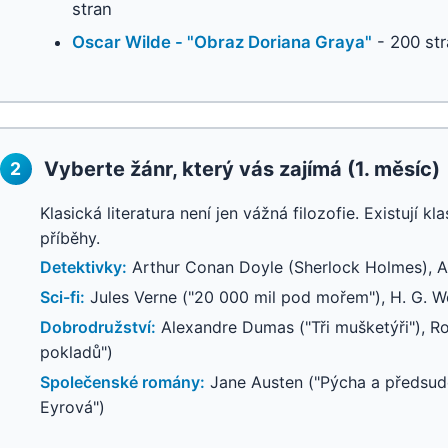
stran
Oscar Wilde - "Obraz Doriana Graya"
- 200 str
Vyberte žánr, který vás zajímá (1. měsíc)
2
Klasická literatura není jen vážná filozofie. Existují k
příběhy.
Detektivky:
Arthur Conan Doyle (Sherlock Holmes), A
Sci-fi:
Jules Verne ("20 000 mil pod mořem"), H. G. Wel
Dobrodružství:
Alexandre Dumas ("Tři mušketýři"), R
pokladů")
Společenské romány:
Jane Austen ("Pýcha a předsude
Eyrová")