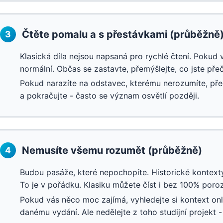
Čtěte pomalu a s přestávkami (průběžně
3
Klasická díla nejsou napsaná pro rychlé čtení. Pokud v
normální. Občas se zastavte, přemýšlejte, co jste přeče
Pokud narazíte na odstavec, kterému nerozumíte, př
a pokračujte - často se význam osvětlí později.
Nemusíte všemu rozumět (průběžně)
4
Budou pasáže, které nepochopíte. Historické kontexty,
To je v pořádku. Klasiku můžete číst i bez 100% poro
Pokud vás něco moc zajímá, vyhledejte si kontext onl
danému vydání. Ale nedělejte z toho studijní projekt -