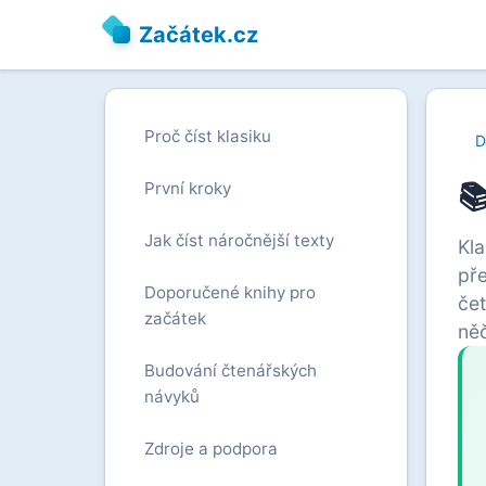
Začátek.cz
Proč číst klasiku
D

První kroky
Jak číst náročnější texty
Kla
pře
Doporučené knihy pro
čet
začátek
ně
Budování čtenářských
návyků
Zdroje a podpora