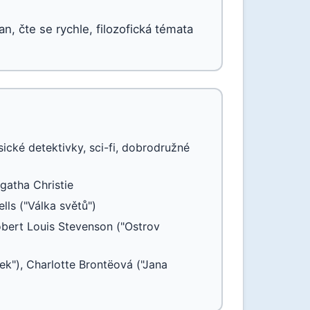
an, čte se rychle, filozofická témata
lasické detektivky, sci-fi, dobrodružné
gatha Christie
ls ("Válka světů")
obert Louis Stevenson ("Ostrov
k"), Charlotte Brontëová ("Jana