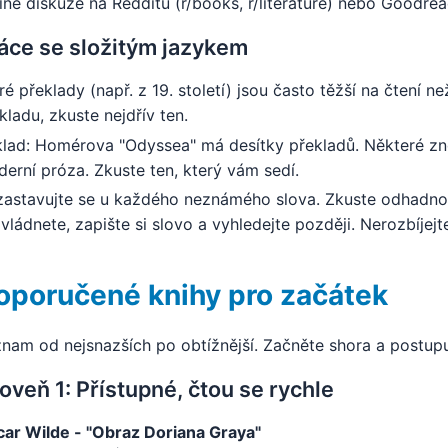
ine diskuze na Redditu (r/books, r/literature) nebo Goodrea
áce se složitým jazykem
ré překlady (např. z 19. století) jsou často těžší na čtení 
kladu, zkuste nejdřív ten.
klad: Homérova "Odyssea" má desítky překladů. Některé znějí
erní próza. Zkuste ten, který vám sedí.
astavujte se u každého neznámého slova. Zkuste odhadno
vládnete, zapište si slovo a vyhledejte později. Nerozbíjejte
oporučené knihy pro začátek
nam od nejsnazších po obtížnější. Začněte shora a postupuj
oveň 1: Přístupné, čtou se rychle
ar Wilde - "Obraz Doriana Graya"