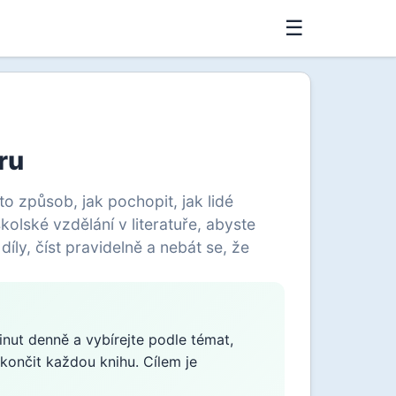
☰
uru
to způsob, jak pochopit, jak lidé
olské vzdělání v literatuře, abyste
íly, číst pravidelně a nebát se, že
inut denně a vybírejte podle témat,
končit každou knihu. Cílem je