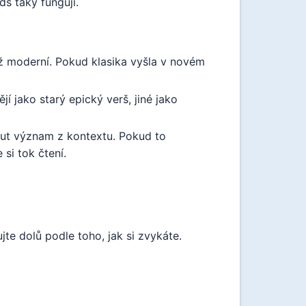
ds taky fungují.
než moderní. Pokud klasika vyšla v novém
 jako starý epický verš, jiné jako
ut význam z kontextu. Pokud to
 si tok čtení.
te dolů podle toho, jak si zvykáte.