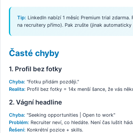
Tip:
LinkedIn nabízí 1 měsíc Premium trial zdarma. P
na recruitery přímo). Pak zrušte (jinak automaticky p
Časté chyby
1. Profil bez fotky
Chyba:
"Fotku přidám později."
Realita:
Profil bez fotky = 14x menší šance, že vás něk
2. Vágní headline
Chyba:
"Seeking opportunities | Open to work"
Problém:
Recruiter neví, co hledáte. Není čas luštit hád
Řešení:
Konkrétní pozice + skills.