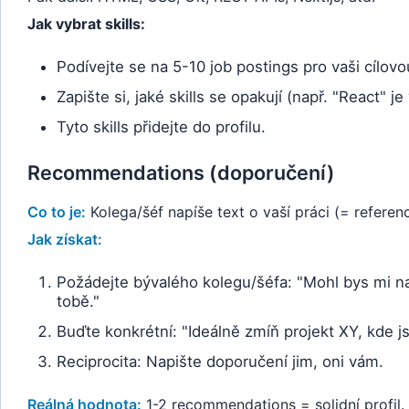
Jak vybrat skills:
Podívejte se na 5-10 job postings pro vaši cílovo
Zapište si, jaké skills se opakují (např. "React" je
Tyto skills přidejte do profilu.
Recommendations (doporučení)
Co to je:
Kolega/šéf napíše text o vaší práci (= referenc
Jak získat:
Požádejte bývalého kolegu/šéfa: "Mohl bys mi n
tobě."
Buďte konkrétní: "Ideálně zmíň projekt XY, kde j
Reciprocita: Napište doporučení jim, oni vám.
Reálná hodnota:
1-2 recommendations = solidní profil.