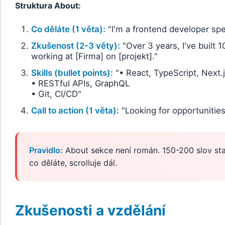
Struktura About:
Co děláte (1 věta):
"I'm a frontend developer spec
Zkušenost (2-3 věty):
"Over 3 years, I've built 
working at [Firma] on [projekt]."
Skills (bullet points):
"• React, TypeScript, Next.
• RESTful APIs, GraphQL
• Git, CI/CD"
Call to action (1 věta):
"Looking for opportunities 
Pravidlo:
About sekce není román. 150-200 slov stač
co děláte, scrolluje dál.
Zkušenosti a vzdělání