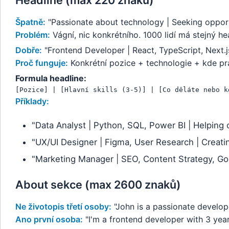
Headline (max 220 znaků)
Špatně:
"Passionate about technology | Seeking opport
Problém:
Vágní, nic konkrétního. 1000 lidí má stejný he
Dobře:
"Frontend Developer | React, TypeScript, Next.js
Proč funguje:
Konkrétní pozice + technologie + kde pracu
Formula headline:
[Pozice] | [Hlavní skills (3-5)] | [Co děláte nebo k
Příklady:
"Data Analyst | Python, SQL, Power BI | Helping
"UX/UI Designer | Figma, User Research | Creatin
"Marketing Manager | SEO, Content Strategy, G
About sekce (max 2600 znaků)
Ne životopis třetí osoby:
"John is a passionate developer
Ano první osoba:
"I'm a frontend developer with 3 year