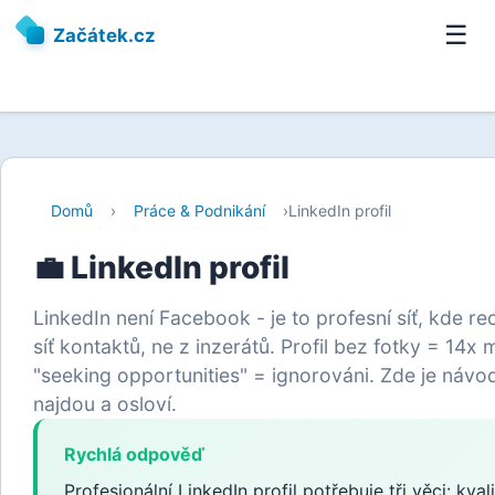
☰
Začátek.cz
Domů
›
Práce & Podnikání
›
LinkedIn profil
💼 LinkedIn profil
LinkedIn není Facebook - je to profesní síť, kde rec
síť kontaktů, ne z inzerátů. Profil bez fotky = 14x
"seeking opportunities" = ignorováni. Zde je návod,
najdou a osloví.
Rychlá odpověď
Profesionální LinkedIn profil potřebuje tři věci: kvali