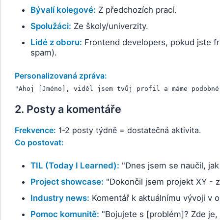
Bývalí kolegové:
Z předchozích prací.
Spolužáci:
Ze školy/univerzity.
Lidé z oboru:
Frontend developers, pokud jste fr
spam).
Personalizovaná zpráva:
"Ahoj [Jméno], viděl jsem tvůj profil a máme podobné
2. Posty a komentáře
Frekvence:
1-2 posty týdně = dostatečná aktivita.
Co postovat:
TIL (Today I Learned):
"Dnes jsem se naučil, jak
Project showcase:
"Dokončil jsem projekt XY - zd
Industry news:
Komentář k aktuálnímu vývoji v o
Pomoc komunitě:
"Bojujete s [problém]? Zde je, j