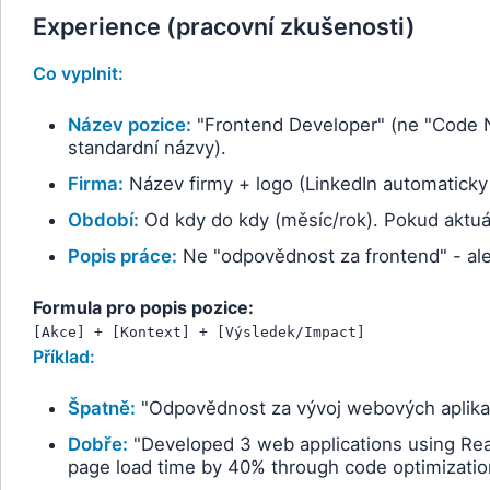
Experience (pracovní zkušenosti)
Co vyplnit:
Název pozice:
"Frontend Developer" (ne "Code Ninj
standardní názvy).
Firma:
Název firmy + logo (LinkedIn automaticky 
Období:
Od kdy do kdy (měsíc/rok). Pokud aktuáln
Popis práce:
Ne "odpovědnost za frontend" - ale
Formula pro popis pozice:
[Akce] + [Kontext] + [Výsledek/Impact]
Příklad:
Špatně:
"Odpovědnost za vývoj webových aplikac
Dobře:
"Developed 3 web applications using Reac
page load time by 40% through code optimizatio