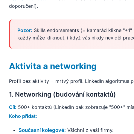
doporučení).
Pozor:
Skills endorsements (= kamarád klikne "+1" na
každý může kliknout, i když vás nikdy neviděl pr
Aktivita a networking
Profil bez aktivity = mrtvý profil. LinkedIn algoritmus p
1. Networking (budování kontaktů)
Cíl:
500+ kontaktů (LinkedIn pak zobrazuje "500+" míst
Koho přidat:
Současní kolegové:
Všichni z vaší firmy.