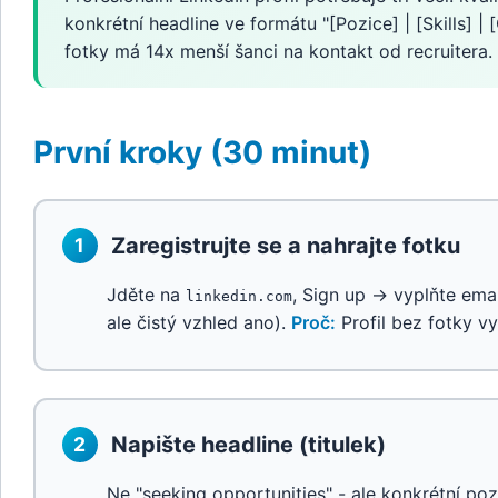
konkrétní headline ve formátu "[Pozice] | [Skills] | 
fotky má 14x menší šanci na kontakt od recruitera.
První kroky (30 minut)
Zaregistrujte se a nahrajte fotku
1
Jděte na
, Sign up → vyplňte emai
linkedin.com
ale čistý vzhled ano).
Proč:
Profil bez fotky v
Napište headline (titulek)
2
Ne "seeking opportunities" - ale konkrétní poz