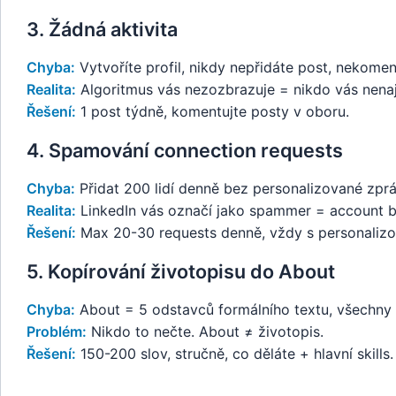
3. Žádná aktivita
Chyba:
Vytvoříte profil, nikdy nepřidáte post, nekomen
Realita:
Algoritmus vás nezozbrazuje = nikdo vás nena
Řešení:
1 post týdně, komentujte posty v oboru.
4. Spamování connection requests
Chyba:
Přidat 200 lidí denně bez personalizované zprá
Realita:
LinkedIn vás označí jako spammer = account b
Řešení:
Max 20-30 requests denně, vždy s personaliz
5. Kopírování životopisu do About
Chyba:
About = 5 odstavců formálního textu, všechny 
Problém:
Nikdo to nečte. About ≠ životopis.
Řešení:
150-200 slov, stručně, co děláte + hlavní skills.