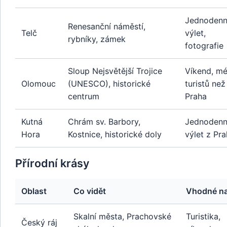
Jednodenn
Renesanční náměstí,
Telč
výlet,
rybníky, zámek
fotografie
Sloup Nejsvětější Trojice
Víkend, m
Olomouc
(UNESCO), historické
turistů než
centrum
Praha
Kutná
Chrám sv. Barbory,
Jednodenn
Hora
Kostnice, historické doly
výlet z Pr
Přírodní krásy
Oblast
Co vidět
Vhodné n
Skalní města, Prachovské
Turistika,
Český ráj