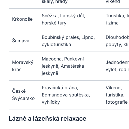
skály, hrady
víkend
Sněžka, Labský důl,
Turistika, 
Krkonoše
horské túry
i zima
Boubínský prales, Lipno,
Dlouhodo
Šumava
cykloturistika
pobyty, kl
Macocha, Punkevní
Moravský
Jednodenn
jeskyně, Amatérská
kras
výlet, rodi
jeskyně
Pravčická brána,
Víkend,
České
Edmundova soutěska,
turistika,
Švýcarsko
vyhlídky
fotografie
Lázně a lázeňská relaxace