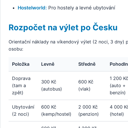
Hostelworld:
Pro hostely a levné ubytování
Rozpočet na výlet po Česku
Orientační náklady na víkendový výlet (2 noci, 3 dny) p
osobu:
Položka
Levně
Středně
Pohodln
Doprava
1 200 K
300 Kč
600 Kč
(tam a
(auto +
(autobus)
(vlak)
zpět)
benzín)
Ubytování
600 Kč
2 000 Kč
4 000 K
(2 noci)
(kemp/hostel)
(penzion)
(hotel)