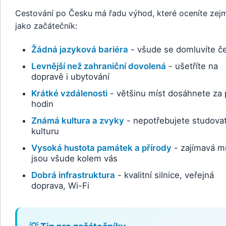
Cestování po Česku má řadu výhod, které oceníte zej
jako začátečník:
Žádná jazyková bariéra
- všude se domluvíte č
Levnější než zahraniční dovolená
- ušetříte na
dopravě i ubytování
Krátké vzdálenosti
- většinu míst dosáhnete za 
hodin
Známá kultura a zvyky
- nepotřebujete studovat
kulturu
Vysoká hustota památek a přírody
- zajímavá m
jsou všude kolem vás
Dobrá infrastruktura
- kvalitní silnice, veřejná
doprava, Wi-Fi