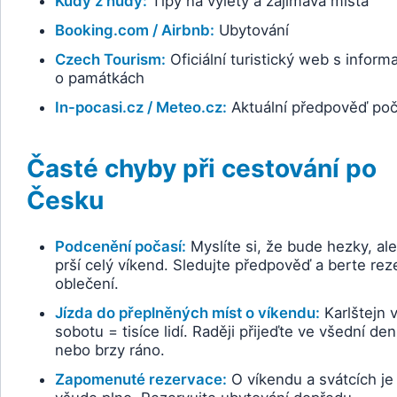
Kudy z nudy:
Tipy na výlety a zajímavá místa
Booking.com / Airbnb:
Ubytování
Czech Tourism:
Oficiální turistický web s infor
o památkách
In-pocasi.cz / Meteo.cz:
Aktuální předpověď poč
Časté chyby při cestování po
Česku
Podcenění počasí:
Myslíte si, že bude hezky, al
prší celý víkend. Sledujte předpověď a berte rez
oblečení.
Jízda do přeplněných míst o víkendu:
Karlštejn 
sobotu = tisíce lidí. Raději přijeďte ve všední den
nebo brzy ráno.
Zapomenuté rezervace:
O víkendu a svátcích je