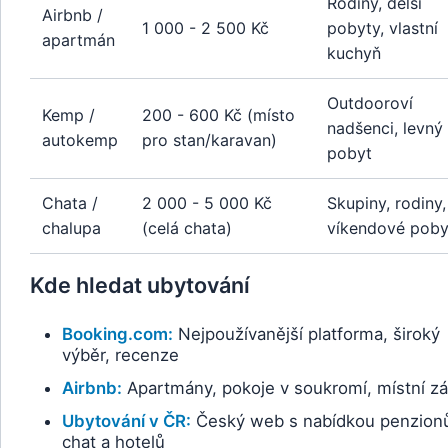
Rodiny, delší
Airbnb /
1 000 - 2 500 Kč
pobyty, vlastní
apartmán
kuchyň
Outdooroví
Kemp /
200 - 600 Kč (místo
nadšenci, levný
autokemp
pro stan/karavan)
pobyt
Chata /
2 000 - 5 000 Kč
Skupiny, rodiny,
chalupa
(celá chata)
víkendové poby
Kde hledat ubytování
Booking.com:
Nejpoužívanější platforma, široký
výběr, recenze
Airbnb:
Apartmány, pokoje v soukromí, místní zá
Ubytování v ČR:
Český web s nabídkou penzion
chat a hotelů