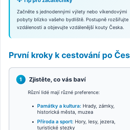
💡 Tip pro začátečníky
Začněte s jednodennými výlety nebo víkendovými
pobyty blízko vašeho bydliště. Postupně rozšiřujte
vzdálenosti a objevujte vzdálenější kouty Česka.
První kroky k cestování po Če
Zjistěte, co vás baví
1
Různí lidé mají různé preference:
Památky a kultura:
Hrady, zámky,
historická města, muzea
Příroda a sport:
Hory, lesy, jezera,
turistické stezky