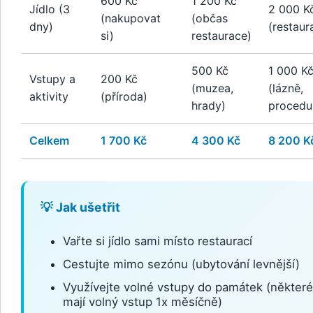
600 Kč
1 200 Kč
Jídlo (3
2 000 K
(nakupovat
(občas
dny)
(restaur
si)
restaurace)
500 Kč
1 000 K
Vstupy a
200 Kč
(muzea,
(lázně,
aktivity
(příroda)
hrady)
procedu
Celkem
1 700 Kč
4 300 Kč
8 200 K
💡 Jak ušetřit
Vařte si jídlo sami místo restaurací
Cestujte mimo sezónu (ubytování levnější)
Využívejte volné vstupy do památek (některé
mají volný vstup 1x měsíčně)