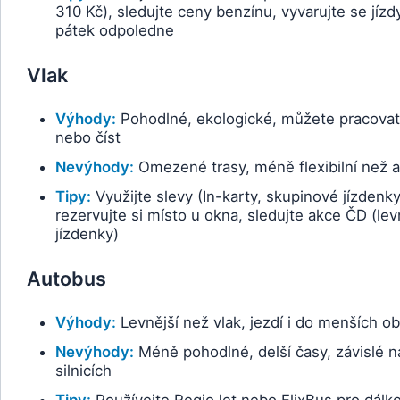
310 Kč), sledujte ceny benzínu, vyvarujte se jízd
pátek odpoledne
Vlak
Výhody:
Pohodlné, ekologické, můžete pracovat
nebo číst
Nevýhody:
Omezené trasy, méně flexibilní než 
Tipy:
Využijte slevy (In-karty, skupinové jízdenky
rezervujte si místo u okna, sledujte akce ČD (le
jízdenky)
Autobus
Výhody:
Levnější než vlak, jezdí i do menších ob
Nevýhody:
Méně pohodlné, delší časy, závislé n
silnicích
Tipy:
Používejte RegioJet nebo FlixBus pro dálk