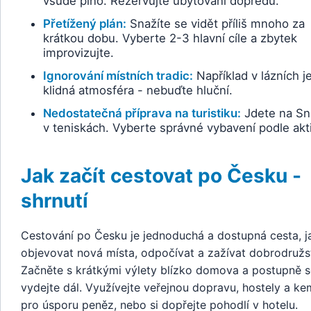
všude plno. Rezervujte ubytování dopředu.
Přetížený plán:
Snažíte se vidět příliš mnoho za
krátkou dobu. Vyberte 2-3 hlavní cíle a zbytek
improvizujte.
Ignorování místních tradic:
Například v lázních j
klidná atmosféra - nebuďte hluční.
Nedostatečná příprava na turistiku:
Jdete na Sn
v teniskách. Vyberte správné vybavení podle akti
Jak začít cestovat po Česku -
shrnutí
Cestování po Česku je jednoduchá a dostupná cesta, j
objevovat nová místa, odpočívat a zažívat dobrodružst
Začněte s krátkými výlety blízko domova a postupně s
vydejte dál. Využívejte veřejnou dopravu, hostely a k
pro úsporu peněz, nebo si dopřejte pohodlí v hotelu.