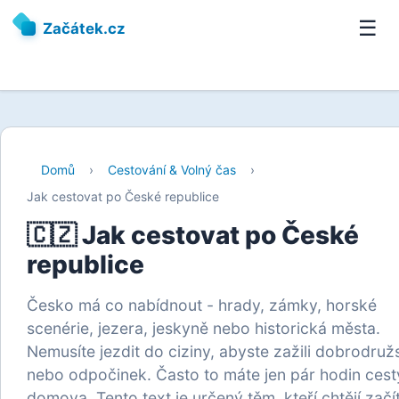
☰
Začátek.cz
Domů
›
Cestování & Volný čas
›
Jak cestovat po České republice
🇨🇿 Jak cestovat po České
republice
Česko má co nabídnout - hrady, zámky, horské
scenérie, jezera, jeskyně nebo historická města.
Nemusíte jezdit do ciziny, abyste zažili dobrodružs
nebo odpočinek. Často to máte jen pár hodin cest
domova. Tento text je určený těm, kteří chtějí začí