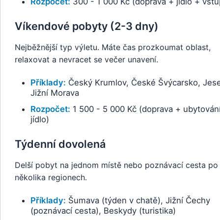
Rozpočet:
300 - 1 000 Kč (doprava + jídlo + vst
Víkendové pobyty (2-3 dny)
Nejběžnější typ výletu. Máte čas prozkoumat oblast,
relaxovat a nevracet se večer unavení.
Příklady:
Český Krumlov, České Švýcarsko, Jese
Jižní Morava
Rozpočet:
1 500 - 5 000 Kč (doprava + ubytován
jídlo)
Týdenní dovolená
Delší pobyt na jednom místě nebo poznávací cesta po
několika regionech.
Příklady:
Šumava (týden v chatě), Jižní Čechy
(poznávací cesta), Beskydy (turistika)