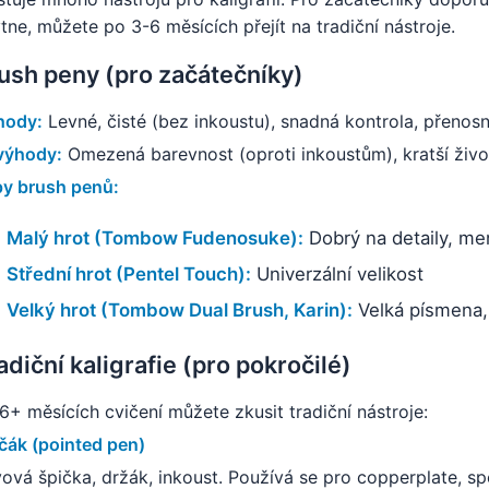
tne, můžete po 3-6 měsících přejít na tradiční nástroje.
ush peny (pro začátečníky)
hody:
Levné, čisté (bez inkoustu), snadná kontrola, přenos
výhody:
Omezená barevnost (oproti inkoustům), kratší živo
y brush penů:
Malý hrot (Tombow Fudenosuke):
Dobrý na detaily, me
Střední hrot (Pentel Touch):
Univerzální velikost
Velký hrot (Tombow Dual Brush, Karin):
Velká písmena,
adiční kaligrafie (pro pokročilé)
6+ měsících cvičení můžete zkusit tradiční nástroje:
čák (pointed pen)
ová špička, držák, inkoust. Používá se pro copperplate, spe