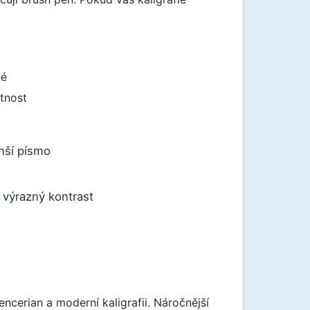
né
tnost
nší písmo
 výrazný kontrast
ncerian a moderní kaligrafii. Náročnější