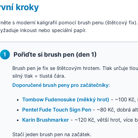
rvní kroky
něte s moderní kaligrafií pomocí brush penu (štětcový fix). 
yžaduje inkoust nebo speciální papír.
Pořiďte si brush pen (den 1)
1
Brush pen je fix se štětcovým hrotem. Tlak určuje tlou
silný tlak = tlustá čára.
Doporučené brush peny pro začátečníky:
Tombow Fudenosuke (měkký hrot)
- ~100 Kč, 
Pentel Fude Touch Sign Pen
- ~80 Kč, dobrá alt
Karin Brushmarker
- ~120 Kč, větší hrot, více 
Stačí jeden brush pen na začátek.