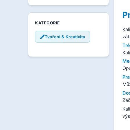
Pr
KATEGORIE
Kal
záb
🖋️
Tvoření & Kreativita
Tré
Kal
Med
Opa
Pra
Můž
Do
Zač
Kal
výs