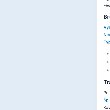
chy
Br
Vý
Ne
Typ
Tr
Po 
Špi
Kov