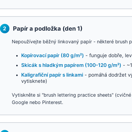
Papír a podložka (den 1)
2
Nepoužívejte běžný linkovaný papír - některé brush pe
Kopírovací papír (80 g/m²)
- funguje dobře, le
Skicák s hladkým papírem (100-120 g/m²)
- ~1
Kaligrafiční papír s linkami
- pomáhá dodržet vý
vytisknete)
Vytiskněte si "brush lettering practice sheets" (cvičn
Google nebo Pinterest.