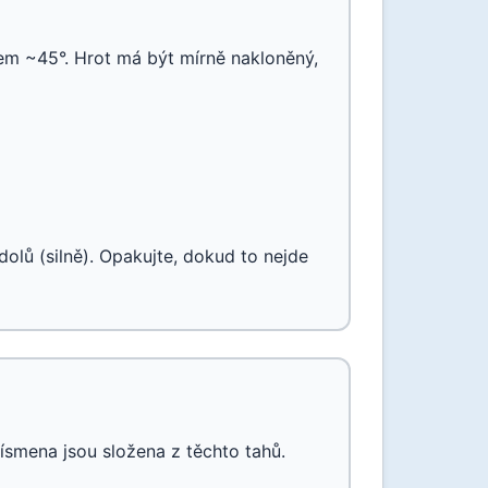
em ~45°. Hrot má být mírně nakloněný,
dolů (silně). Opakujte, dokud to nejde
ísmena jsou složena z těchto tahů.