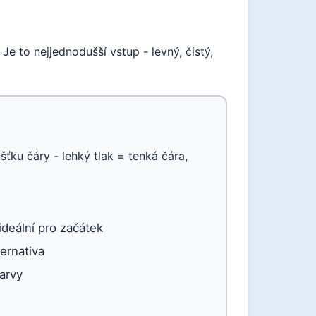
Je to nejjednodušší vstup - levný, čistý,
šťku čáry - lehký tlak = tenká čára,
ideální pro začátek
ernativa
barvy