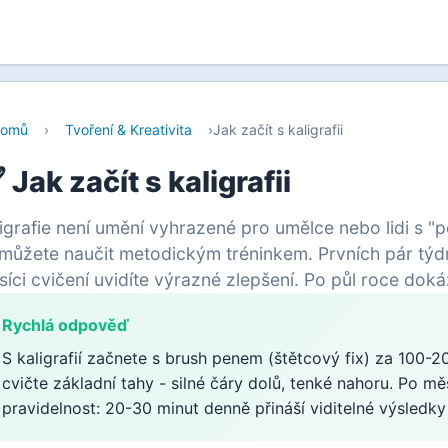
omů
›
Tvoření & Kreativita
›
Jak začít s kaligrafii
️ Jak začít s kaligrafii
igrafie není umění vyhrazené pro umělce nebo lidi s "
 můžete naučit metodickým tréninkem. Prvních pár tý
íci cvičení uvidíte výrazné zlepšení. Po půl roce doká
Rychlá odpověď
S kaligrafií začnete s brush penem (štětcový fix) za 100-
cvičte základní tahy - silné čáry dolů, tenké nahoru. Po mě
pravidelnost: 20-30 minut denně přináší viditelné výsledky