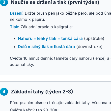
Naučte se držení a tlak (první týden)
3
Držení:
Držte brush pen jako běžné pero, ale pod úhl
ne kolmo k papíru.
Tlak:
Základní pravidlo kaligrafie:
Nahoru = lehký tlak = tenká čára
(upstroke)
Dolů = silný tlak = tlustá čára
(downstroke)
Cvičte 10 minut denně: táhněte čáry nahoru (lehce) a 
automaticky.
Základní tahy (týden 2-3)
4
Před psaním písmen trénujte základní tahy. Všechna p
Cvičte každý tah 20-30×: