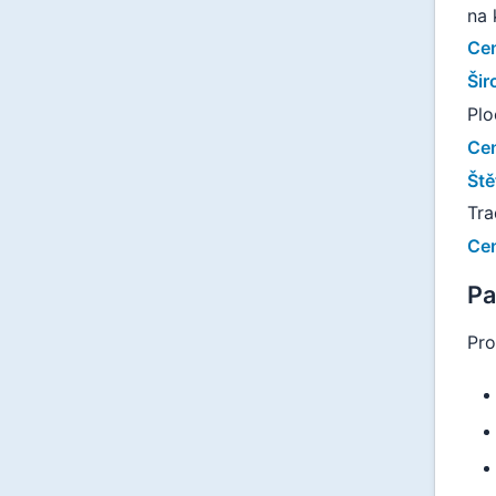
na 
Ce
Šir
Plo
Ce
Ště
Tra
Ce
Pa
Pro