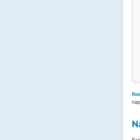
Rea
nap
N
Exi