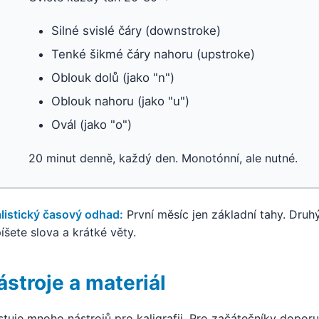
Silné svislé čáry (downstroke)
Tenké šikmé čáry nahoru (upstroke)
Oblouk dolů (jako "n")
Oblouk nahoru (jako "u")
Ovál (jako "o")
20 minut denně, každý den. Monotónní, ale nutné.
listický časový odhad:
První měsíc jen základní tahy. Druh
íšete slova a krátké věty.
ástroje a materiál
stuje mnoho nástrojů pro kaligrafii. Pro začátečníky doporu