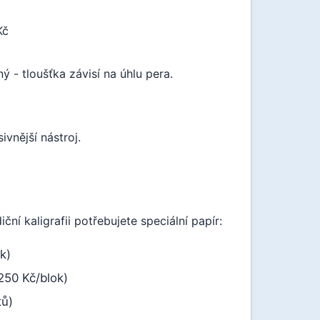
Kč
ný - tloušťka závisí na úhlu pera.
ivnější nástroj.
ní kaligrafii potřebujete speciální papír:
k)
~250 Kč/blok)
tů)