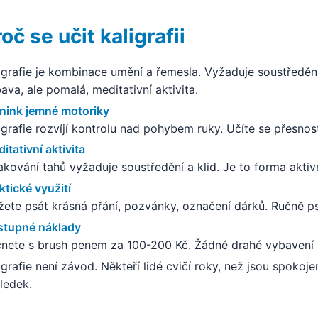
oč se učit kaligrafii
igrafie je kombinace umění a řemesla. Vyžaduje soustředění,
ava, ale pomalá, meditativní aktivita.
nink jemné motoriky
igrafie rozvíjí kontrolu nad pohybem ruky. Učíte se přesnost
itativní aktivita
kování tahů vyžaduje soustředění a klid. Je to forma aktiv
ktické využití
ete psát krásná přání, pozvánky, označení dárků. Ručně ps
stupné náklady
nete s brush penem za 100-200 Kč. Žádné drahé vybavení 
igrafie není závod. Někteří lidé cvičí roky, než jsou spokoje
ledek.