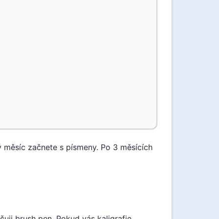
ý měsíc začnete s písmeny. Po 3 měsících
čuji brush pen. Pokud vás kaligrafie