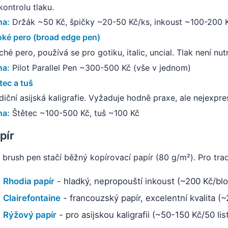
kontrolu tlaku.
na:
Držák ~50 Kč, špičky ~20-50 Kč/ks, inkoust ~100-200 
oké pero (broad edge pen)
ché pero, používá se pro gotiku, italic, uncial. Tlak není nut
na:
Pilot Parallel Pen ~300-500 Kč (vše v jednom)
tec a tuš
diční asijská kaligrafie. Vyžaduje hodně praxe, ale nejexpres
na:
Štětec ~100-500 Kč, tuš ~100 Kč
pír
 brush pen stačí běžný kopírovací papír (80 g/m²). Pro tradič
Rhodia papír
- hladký, nepropouští inkoust (~200 Kč/blo
Clairefontaine
- francouzský papír, excelentní kvalita (
Rýžový papír
- pro asijskou kaligrafii (~50-150 Kč/50 lis