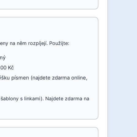
ny na něm rozpíjejí. Použijte:
vný
00 Kč
šku písmen (najdete zdarma online,
é šablony s linkami). Najdete zdarma na