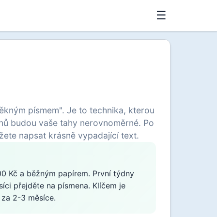
☰
pěkným písmem". Je to technika, kterou
dnů budou vaše tahy nerovnoměrné. Po
žete napsat krásně vypadající text.
200 Kč a běžným papírem. První týdny
síci přejděte na písmena. Klíčem je
 za 2-3 měsíce.