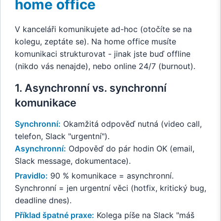
home office
V kanceláři komunikujete ad-hoc (otočíte se na
kolegu, zeptáte se). Na home office musíte
komunikaci strukturovat - jinak jste buď offline
(nikdo vás nenajde), nebo online 24/7 (burnout).
1. Asynchronní vs. synchronní
komunikace
Synchronní:
Okamžitá odpověď nutná (video call,
telefon, Slack "urgentní").
Asynchronní:
Odpověď do pár hodin OK (email,
Slack message, dokumentace).
Pravidlo:
90 % komunikace = asynchronní.
Synchronní = jen urgentní věci (hotfix, kritický bug,
deadline dnes).
Příklad špatné praxe:
Kolega píše na Slack "máš