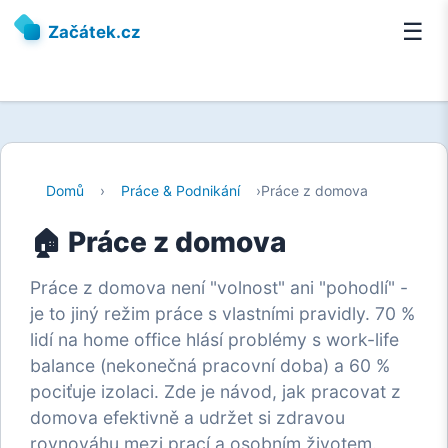
☰
Začátek.cz
Domů
›
Práce & Podnikání
›
Práce z domova
🏠 Práce z domova
Práce z domova není "volnost" ani "pohodlí" -
je to jiný režim práce s vlastními pravidly. 70 %
lidí na home office hlásí problémy s work-life
balance (nekonečná pracovní doba) a 60 %
pociťuje izolaci. Zde je návod, jak pracovat z
domova efektivně a udržet si zdravou
rovnováhu mezi prací a osobním životem.