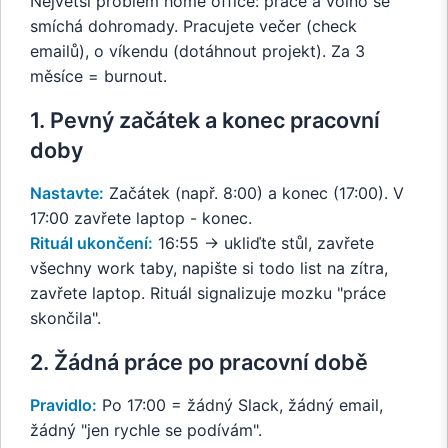
Největší problém home office: práce a volno se
smíchá dohromady. Pracujete večer (check
emailů), o víkendu (dotáhnout projekt). Za 3
měsíce = burnout.
1. Pevný začátek a konec pracovní
doby
Nastavte:
Začátek (např. 8:00) a konec (17:00). V
17:00 zavřete laptop - konec.
Rituál ukončení:
16:55 → ukliďte stůl, zavřete
všechny work taby, napište si todo list na zítra,
zavřete laptop. Rituál signalizuje mozku "práce
skončila".
2. Žádná práce po pracovní době
Pravidlo:
Po 17:00 = žádný Slack, žádný email,
žádný "jen rychle se podívám".