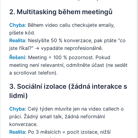
2. Multitasking během meetingů
Chyba:
Během video callu checkujete emaily,
píšete kód.
Realita:
Neslyšíte 50 % konverzace, pak ptáte "co
jste říkal?" → vypadáte neprofesionálně.
Řešení:
Meeting = 100 % pozornost. Pokud
meeting není relevantní, odmítněte účast (ne sedět
a scrollovat telefon).
3. Sociální izolace (žádná interakce s
lidmi)
Chyba:
Celý týden mluvíte jen na video callech o
práci. Žádný small talk, žádná neformální
konverzace.
Realita:
Po 3 měsících = pocit izolace, nižší