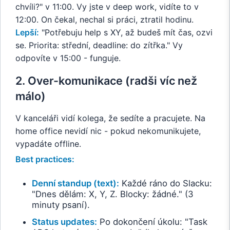
chvíli?" v 11:00. Vy jste v deep work, vidíte to v
12:00. On čekal, nechal si práci, ztratil hodinu.
Lepší:
"Potřebuju help s XY, až budeš mít čas, ozvi
se. Priorita: střední, deadline: do zítřka." Vy
odpovíte v 15:00 - funguje.
2. Over-komunikace (radši víc než
málo)
V kanceláři vidí kolega, že sedíte a pracujete. Na
home office nevidí nic - pokud nekomunikujete,
vypadáte offline.
Best practices:
Denní standup (text):
Každé ráno do Slacku:
"Dnes dělám: X, Y, Z. Blocky: žádné." (3
minuty psaní).
Status updates:
Po dokončení úkolu: "Task