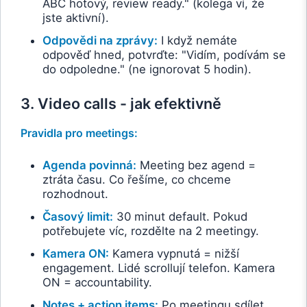
ABC hotový, review ready." (kolega ví, že
jste aktivní).
Odpovědi na zprávy:
I když nemáte
odpověď hned, potvrďte: "Vidím, podívám se
do odpoledne." (ne ignorovat 5 hodin).
3. Video calls - jak efektivně
Pravidla pro meetings:
Agenda povinná:
Meeting bez agend =
ztráta času. Co řešíme, co chceme
rozhodnout.
Časový limit:
30 minut default. Pokud
potřebujete víc, rozdělte na 2 meetingy.
Kamera ON:
Kamera vypnutá = nižší
engagement. Lidé scrollují telefon. Kamera
ON = accountability.
Notes + action items:
Po meetingu sdílet