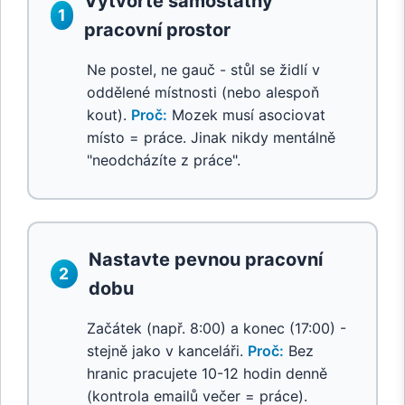
Vytvořte samostatný
1
pracovní prostor
Ne postel, ne gauč - stůl se židlí v
oddělené místnosti (nebo alespoň
kout).
Proč:
Mozek musí asociovat
místo = práce. Jinak nikdy mentálně
"neodcházíte z práce".
Nastavte pevnou pracovní
2
dobu
Začátek (např. 8:00) a konec (17:00) -
stejně jako v kanceláři.
Proč:
Bez
hranic pracujete 10-12 hodin denně
(kontrola emailů večer = práce).